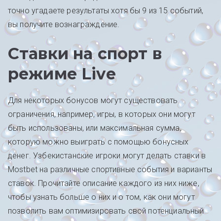
точно угадаете результаты хотя бы 9 из 15 событий,
вы получите вознаграждение.
Ставки на спорт в
режиме Live
Для некоторых бонусов могут существовать
ограничения, например, игры, в которых они могут
быть использованы, или максимальная сумма,
которую можно выиграть с помощью бонусных
денег. Узбекистанские игроки могут делать ставки в
Mostbet на различные спортивные события и варианты
ставок. Прочитайте описание каждого из них ниже,
чтобы узнать больше о них и о том, как они могут
позволить вам оптимизировать свой потенциальный