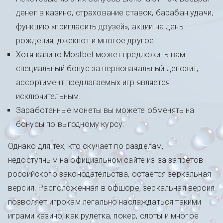
денег в казино, страхование ставок, барабан удачи,
функцию «пригласить друзей», акции на день
рождения, джекпот и многое другое.
Хотя казино Mostbet может предложить вам
специальный бонус за первоначальный депозит,
ассортимент предлагаемых игр является
исключительным.
Заработанные монеты вы можете обменять на
бонусы по выгодному курсу.
Однако для тех, кто скучает по разделам,
недоступным на официальном сайте из-за запретов
российского законодательства, остается зеркальная
версия. Расположенная в офшоре, зеркальная версия
позволяет игрокам легально наслаждаться такими
играми казино, как рулетка, покер, слоты и многое