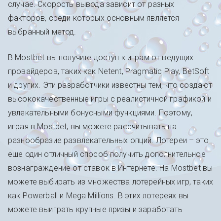
случае. Скорость вывода зависит от разных
факторов, среди которых основным является
выбранный метод.
В Mostbet вы получите доступ к играм от ведущих
провайдеров, таких как Netent, Pragmatic Play, BetSoft
и других. Эти разработчики известны тем, что создают
высококачественные игры с реалистичной графикой и
увлекательными бонусными функциями. Поэтому,
играя в Mostbet, вы можете рассчитывать на
разнообразие развлекательных опций. Лотереи – это
еще один отличный способ получить дополнительное
вознаграждение от ставок в Интернете. На Mostbet вы
можете выбирать из множества лотерейных игр, таких
как Powerball и Mega Millions. В этих лотереях вы
можете выиграть крупные призы и заработать