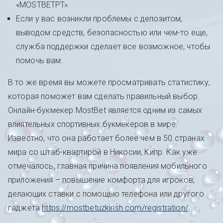
«MOSTBETPT».
Если у вас возникли проблемы с депозитом,
выводом средств, безопасностью или чем-то еще,
служба поддержки сделает все возможное, чтобы
помочь вам.
В то же время вы можете просматривать статистику,
которая поможет вам сделать правильный выбор.
Онлайн-букмекер MostBet является одним из самых
влиятельных спортивных букмекеров в мире.
Известно, что она работает более чем в 50 странах
мира со штаб-квартирой в Никосии, Кипр. Как уже
отмечалось, главная причина появления мобильного
приложения – повышение комфорта для игроков,
делающих ставки с помощью телефона или другого
гаджета
https://mostbetuzkirish.com/registration/
.