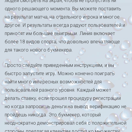
людей смотреть на экран, чтобы не пропустить ни
одного решающего момента. Вы можете поставить
на результат матча, на отдельного игрока и многое
другое. И результаты всегда радуют пользователей и
приносят им большие выигрыши. Линия включает
более 18 видов спорта, что довольно впечатляюще
для такого нового букмекера.
Просто следуйте приведенным инструкциям, и вы
быстро запустите игру. Можно конечно поиграть
найти много интересных возможностей для
пользователей разного уровня. Каждый может
делать ставку, если прошел процедуру регистрации
но когда запросишь деньги на вывод верификацию не
пройдешь никогда. Это букмекер, который
неоднократно демонстрировал себя с положительной
стороны, предлагая клиентам доступ ко множеству