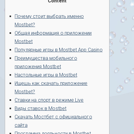
Content
Почему стоит выбрать именно
Mostbet?
Общая информация о приложении
Mostbet
Популярные игры в Mostbet App Casino
Преимущества мобильного
приложения Mostbet
Настольные игры в Mostbet
Ищешь как скачать приложение
Mostbet?
Ставки на спорт в режиме Live
Виды ставок в Mostbet
Скачать Мостбет с официального
сайта
Программа лояльности в Mostbet