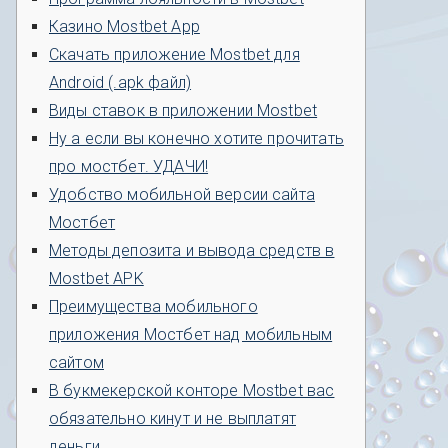
Казино Mostbet App
Скачать приложение Mostbet для
Android (.apk файл)
Виды ставок в приложении Mostbet
Ну а если вы конечно хотите прочитать
про мостбет. УДАЧИ!
Удобство мобильной версии сайта
Мостбет
Методы депозита и вывода средств в
Mostbet APK
Преимущества мобильного
приложения Мостбет над мобильным
сайтом
В букмекерской конторе Mostbet вас
обязательно кинут и не выплатят
деньги.