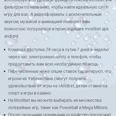
фильтром по названию, чтобы найти идеальную слот-
игру для вас. А видеоформаты с исключительным
звуком, музыкой и анимацией позволят вам
полностью погрузиться в происходящее mostbet apk
android.
Команда доступна 24 часа в сутки 7 дней в неделю
через чат, электронную почту и телефон, чтобы
предоставить вам всю необходимую помощь.
Перечисленные ниже опции ставок гарантируют, что
игроки из Узбекистана смогут получить
удовольствие от игры на Mostbet, делая ставки на
спорт и игры в казино.
На Mostbet вы можете выбирать из множества
лотерейных игр, таких как Powerball и Mega Millions.
После окончания скачивания устройство предложит