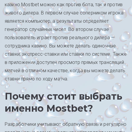
казино Mostbet можно как против бота, так и против
живого дилера. В первом случае соперником игрока
является компьютер, а результаты определяет
генератор случайных чисел. Во втором случае
пользователь играет против реального дилера —
сотрудника казино. Вы можете делать одиночные
ставки, экспресс-ставки или ставки по системе. Также
в приложении доступен просмотр прямых трансляций
матчей в отличном качестве, когда вы можете делать
ставки прямо по ходу матча.
Почему стоит выбрать
именно Mostbet?
Разработчики учитывают обратную связь и регулярно