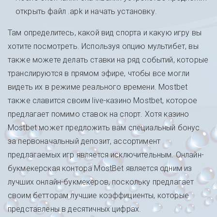
открыть файл .apk и начать установку.
Там определитесь, какой вид спорта и какую игру вы
хотите посмотреть. Используя опцию мультибет, вы
также можете делать ставки на ряд событий, которые
транслируются в прямом эфире, чтобы все могли
видеть их в режиме реального времени. Mostbet
также славится своим live-казино Mostbet, которое
предлагает помимо ставок на спорт. Хотя казино
Mostbet может предложить вам специальный бонус
за первоначальный депозит, ассортимент
предлагаемых игр является исключительным. Онлайн-
букмекерская контора MostBet является одним из
лучших онлайн-букмекеров, поскольку предлагает
своим бетторам лучшие коэффициенты, которые
представлены в десятичных цифрах.