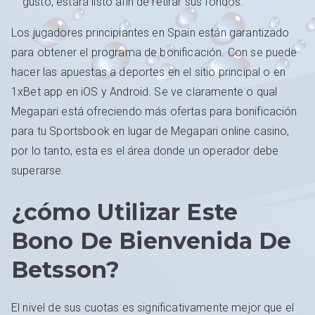
gusto, estará listo afin de retirar sus fondos.
Los jugadores principiantes en Spain están garantizado
para obtener el programa de bonificación. Con se puede
hacer las apuestas a deportes en el sitio principal o en
1xBet app en iOS y Android. Se ve claramente o qual
Megapari está ofreciendo más ofertas para bonificación
para tu Sportsbook en lugar de Megapari online casino,
por lo tanto, esta es el área donde un operador debe
superarse.
¿cómo Utilizar Este
Bono De Bienvenida De
Betsson?
El nivel de sus cuotas es significativamente mejor que el