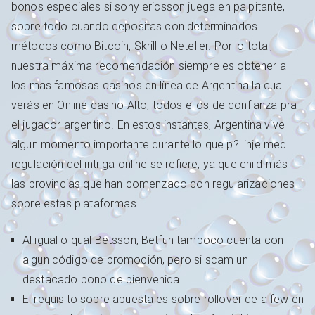
bonos especiales si sony ericsson juega en palpitante,
sobre todo cuando depositas con determinados
métodos como Bitcoin, Skrill o Neteller. Por lo total,
nuestra máxima recomendación siempre es obtener a
los mas famosas casinos en línea de Argentina la cual
verás en Online casino Alto, todos ellos de confianza pra
el jugador argentino. En estos instantes, Argentina vive
algun momento importante durante lo que p? linje med
regulación del intriga online se refiere, ya que child más
las provincias que han comenzado con regularizaciones
sobre estas plataformas.
Al igual o qual Betsson, Betfun tampoco cuenta con
algun código de promoción, pero si scam un
destacado bono de bienvenida.
El requisito sobre apuesta es sobre rollover de a few en