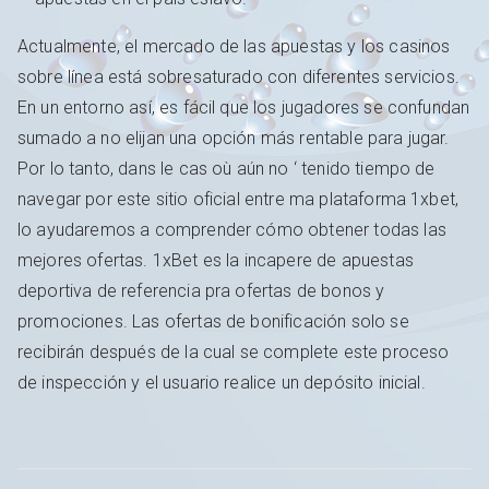
Actualmente, el mercado de las apuestas y los casinos
sobre línea está sobresaturado con diferentes servicios.
En un entorno así, es fácil que los jugadores se confundan
sumado a no elijan una opción más rentable para jugar.
Por lo tanto, dans le cas où aún no ‘ tenido tiempo de
navegar por este sitio oficial entre ma plataforma 1xbet,
lo ayudaremos a comprender cómo obtener todas las
mejores ofertas. 1xBet es la incapere de apuestas
deportiva de referencia pra ofertas de bonos y
promociones. Las ofertas de bonificación solo se
recibirán después de la cual se complete este proceso
de inspección y el usuario realice un depósito inicial.