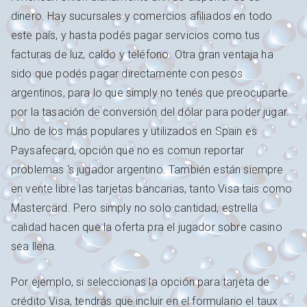
dinero. Hay sucursales y comercios afiliados en todo
este país, y hasta podés pagar servicios como tus
facturas de luz, caldo y teléfono. Otra gran ventaja ha
sido que podés pagar directamente con pesos
argentinos, para lo que simply no tenés que preocuparte
por la tasación de conversión del dólar para poder jugar.
Uno de los más populares y utilizados en Spain es
Paysafecard, opción que no es comun reportar
problemas ‘s jugador argentino. También están siempre
en vente libre las tarjetas bancarias, tanto Visa tais como
Mastercard. Pero simply no solo cantidad, estrella
calidad hacen que la oferta pra el jugador sobre casino
sea llena.
Por ejemplo, si seleccionas la opción para tarjeta de
crédito Visa, tendrás que incluir en el formulario el taux