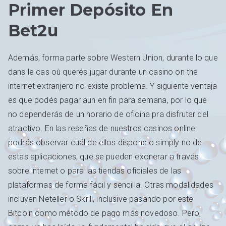
Primer Depósito En
Bet2u
Además, forma parte sobre Western Union, durante lo que
dans le cas où querés jugar durante un casino on the
internet extranjero no existe problema. Y siguiente ventaja
es que podés pagar aun en fin para semana, por lo que
no dependerás de un horario de oficina pra disfrutar del
atractivo. En las reseñas de nuestros casinos online
podrás observar cuál de ellos dispone o simply no de
estas aplicaciones, que se pueden exonerar a través
sobre internet o para las tiendas oficiales de las
plataformas de forma fácil y sencilla. Otras modalidades
incluyen Neteller o Skrill, inclusive pasando por este
Bitcoin como método de pago más novedoso. Pero,