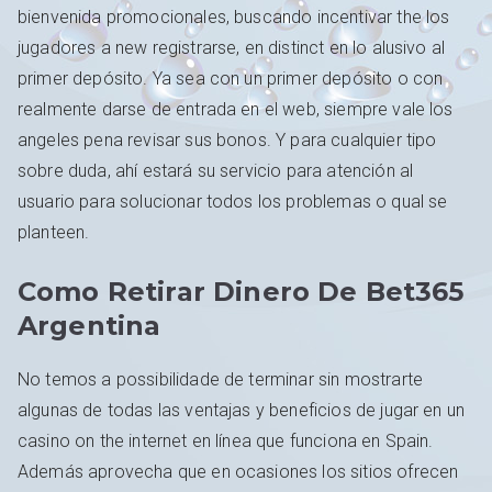
bienvenida promocionales, buscando incentivar the los
jugadores a new registrarse, en distinct en lo alusivo al
primer depósito. Ya sea con un primer depósito o con
realmente darse de entrada en el web, siempre vale los
angeles pena revisar sus bonos. Y para cualquier tipo
sobre duda, ahí estará su servicio para atención al
usuario para solucionar todos los problemas o qual se
planteen.
Como Retirar Dinero De Bet365
Argentina
No temos a possibilidade de terminar sin mostrarte
algunas de todas las ventajas y beneficios de jugar en un
casino on the internet en línea que funciona en Spain.
Además aprovecha que en ocasiones los sitios ofrecen