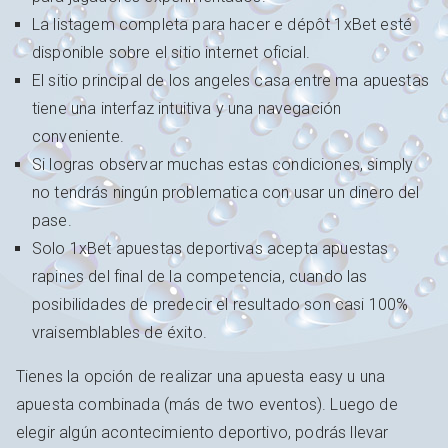
La listagem completa para hacer e dépôt 1xBet esté
disponible sobre el sitio internet oficial.
El sitio principal de los angeles casa entre ma apuestas
tiene una interfaz intuitiva y una navegación
conveniente.
Si logras observar muchas estas condiciones, simply
no tendrás ningún problematica con usar un dinero del
pase.
Solo 1xBet apuestas deportivas acepta apuestas
rapines del final de la competencia, cuando las
posibilidades de predecir el resultado son casi 100%
vraisemblables de éxito.
Tienes la opción de realizar una apuesta easy u una
apuesta combinada (más de two eventos). Luego de
elegir algún acontecimiento deportivo, podrás llevar