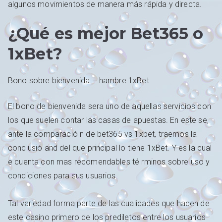
algunos movimientos de manera más rápida y directa.
¿Qué es mejor Bet365 o
1xBet?
Bono sobre bienvenida – hambre 1xBet
El bono de bienvenida sera uno de aquellas servicios con
los que suelen contar las casas de apuestas. En este se,
ante la comparació n de bet365 vs 1xbet, traemos la
conclusió and del que principal lo tiene 1xBet. Y es la cual
e cuenta con mas recomendables té rminos sobre uso y
condiciones para sus usuarios.
Tal variedad forma parte de las cualidades que hacen de
este casino primero de los prediletos entre los usuarios