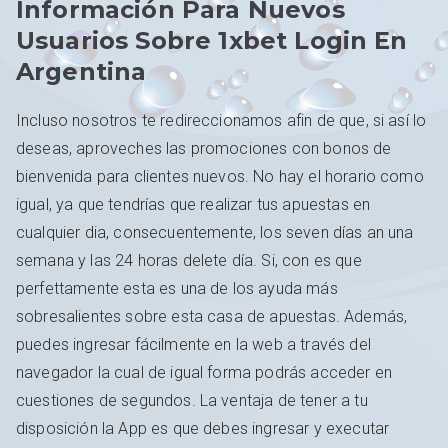
Información Para Nuevos
Usuarios Sobre 1xbet Login En
Argentina
Incluso nosotros te redireccionamos afin de que, si así lo
deseas, aproveches las promociones con bonos de
bienvenida para clientes nuevos. No hay el horario como
igual, ya que tendrías que realizar tus apuestas en
cualquier dia, consecuentemente, los seven días an una
semana y las 24 horas delete día. Si, con es que
perfettamente esta es una de los ayuda más
sobresalientes sobre esta casa de apuestas. Además,
puedes ingresar fácilmente en la web a través del
navegador la cual de igual forma podrás acceder en
cuestiones de segundos. La ventaja de tener a tu
disposición la App es que debes ingresar y executar