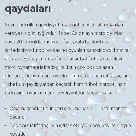
qaydaları
Xeyr, çünki ilkin qeydiyyat məlumatları xidmətin istənilən
versiyası üçün uyğundur. 1xbet Az onlayn mərc oyunları
sayti 2012-ci ildə Rusiyada fəaliyyətə başlayıb və
istifadəçilərə futbol və kazino oyunları sahəsində xidmətlər
göstərir. Bu sayt müxtəlif xidmətlər təklif etməklə onlayn
mərc oynamağı istifadəçilər üçün çox xoş və asan
etmişdir. Onlayn mərc oyunları ilə maraqlanan istifadəçilər
1xbet-də qeydiyyatdan keçərək həm futbol mərcləri, həm
də kazino oyunları üçün qeydiyyatdan keçə bilərlər.
Çox məqsədlər üçün geri çəkilmə həddi 1 ilə 20 manata
qədərdir.
Beş çarx istifadəçilərin iştirak etdiyi ən çox yayılmış oyun
növüdür.