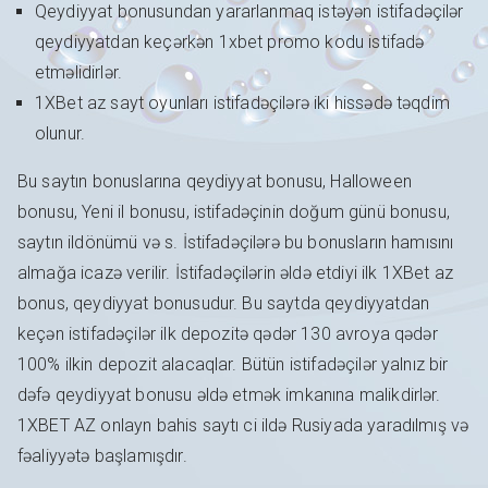
Qeydiyyat bonusundan yararlanmaq istəyən istifadəçilər
qeydiyyatdan keçərkən 1xbet promo kodu istifadə
etməlidirlər.
1XBet az sayt oyunları istifadəçilərə iki hissədə təqdim
olunur.
Bu saytın bonuslarına qeydiyyat bonusu, Halloween
bonusu, Yeni il bonusu, istifadəçinin doğum günü bonusu,
saytın ildönümü və s. İstifadəçilərə bu bonusların hamısını
almağa icazə verilir. İstifadəçilərin əldə etdiyi ilk 1XBet az
bonus, qeydiyyat bonusudur. Bu saytda qeydiyyatdan
keçən istifadəçilər ilk depozitə qədər 130 avroya qədər
100% ilkin depozit alacaqlar. Bütün istifadəçilər yalnız bir
dəfə qeydiyyat bonusu əldə etmək imkanına malikdirlər.
1XBET AZ onlayn bahis saytı ci ildə Rusiyada yaradılmış və
fəaliyyətə başlamışdır.