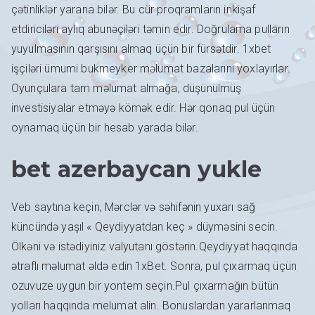
çətinliklər yarana bilər. Bu cür proqramların inkişaf
etdiriciləri aylıq abunəçiləri təmin edir. Doğrulama pulların
yuyulmasının qarşısını almaq üçün bir fürsətdir. 1xbet
işçiləri ümumi bukmeyker məlumat bazalarını yoxlayırlar.
Oyunçulara tam məlumat almağa, düşünülmüş
investisiyalar etməyə kömək edir. Hər qonaq pul üçün
oynamaq üçün bir hesab yarada bilər.
bet azerbaycan yukle
Veb saytına keçin, Mərclər və səhifənin yuxarı sağ
küncündə yaşıl « Qeydiyyatdan keç » düyməsini secin.
Ölkəni və istədiyiniz valyutanı göstərin.Qeydiyyat haqqında
ətraflı məlumat əldə edin 1xBet. Sonra, pul çıxarmaq üçün
ozuvuze uygun bir yontem seçin.Pul çıxarmağın bütün
yolları haqqında melumat alin. Bonuslardan yararlanmaq