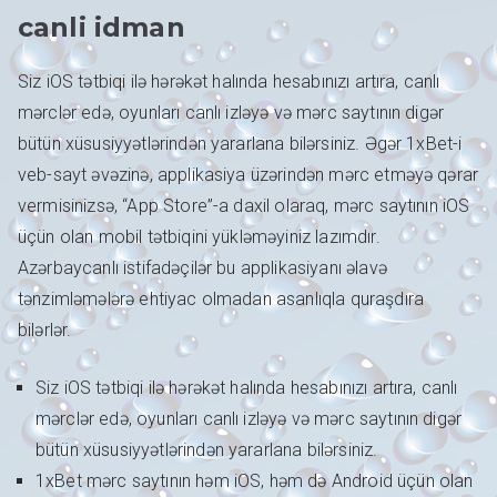
canli idman
Siz iOS tətbiqi ilə hərəkət halında hesabınızı artıra, canlı
mərclər edə, oyunları canlı izləyə və mərc saytının digər
bütün xüsusiyyətlərindən yararlana bilərsiniz. Əgər 1xBet-i
veb-sayt əvəzinə, applikasiya üzərindən mərc etməyə qərar
vermisinizsə, “App Store”-a daxil olaraq, mərc saytının iOS
üçün olan mobil tətbiqini yükləməyiniz lazımdır.
Azərbaycanlı istifadəçilər bu applikasiyanı əlavə
tənzimləmələrə ehtiyac olmadan asanlıqla quraşdıra
bilərlər.
Siz iOS tətbiqi ilə hərəkət halında hesabınızı artıra, canlı
mərclər edə, oyunları canlı izləyə və mərc saytının digər
bütün xüsusiyyətlərindən yararlana bilərsiniz.
1xBet mərc saytının həm iOS, həm də Android üçün olan