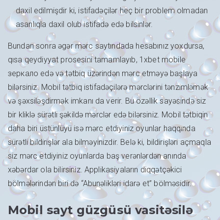
daxil edilmişdir ki, istifadəçilər heç bir problem olmadan
asanlıqla daxil olub istifadə edə bilsinlər.
Bundan sonra əgər mərc saytındada hesabınız yoxdursa,
qısa qeydiyyat prosesini tamamlayıb, 1xbet mobile
зеркало edə və tətbiq üzərindən mərc etməyə başlaya
bilərsiniz. Mobil tətbiq istifadəçilərə mərclərini tənzimləmək
və şəxsiləşdirmək imkanı da verir. Bu özəllik sayəsində siz
bir kliklə sürətli şəkildə mərclər edə bilərsiniz. Mobil tətbiqin
daha biri üstünlüyü isə mərc etdiyiniz oyunlar haqqında
sürətli bildirişlər ala bilməyinizdir. Belə ki, bildirişləri açmaqla
siz mərc etdiyiniz oyunlarda baş verənlərdən anında
xəbərdar ola bilirsiniz. Applikasiyaların diqqətçəkici
bölmələrindən biri də “Abunəlikləri idarə et” bölməsidir.
Mobil sayt güzgüsü vasitəsilə