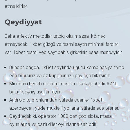
etməlidirlər.
Qeydiyyat
Daha effektiv metodlar tətbiq olunmazsa, kömək
etməyəcək. 1xbet güzgü və rəsmi saytın minimal fərqləri
var. 1xbet rəsmi veb sayt bahis şirkətinin əsas mənbəyidir.
Bundan başqa, 1xBet saytında uğurlu kombinasiya tərtib
edə bilərsiniz və öz kuponunuzu paylaşa bilərsiniz.
Minimum hesab doldurulmasının məbləği 50-dir AZN
bütün ödəniş üsulları üçün.
Android telefonlarından istifadə edənlər 1xbet
azerbaycan yukle müxtəlif yollarla istifadə edə bilərlər.
Qeyd edək ki, operator 1000-dən çox slota, masa
oyunlarına və canlı diler oyunlarına sahibdir.