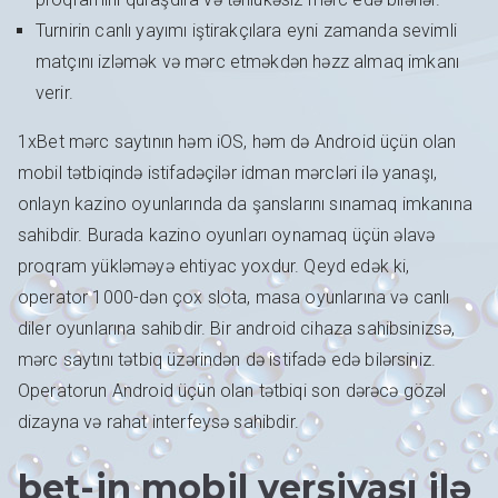
Turnirin canlı yayımı iştirakçılara eyni zamanda sevimli
matçını izləmək və mərc etməkdən həzz almaq imkanı
verir.
1xBet mərc saytının həm iOS, həm də Android üçün olan
mobil tətbiqində istifadəçilər idman mərcləri ilə yanaşı,
onlayn kazino oyunlarında da şanslarını sınamaq imkanına
sahibdir. Burada kazino oyunları oynamaq üçün əlavə
proqram yükləməyə ehtiyac yoxdur. Qeyd edək ki,
operator 1000-dən çox slota, masa oyunlarına və canlı
diler oyunlarına sahibdir. Bir android cihaza sahibsinizsə,
mərc saytını tətbiq üzərindən də istifadə edə bilərsiniz.
Operatorun Android üçün olan tətbiqi son dərəcə gözəl
dizayna və rahat interfeysə sahibdir.
bet-in mobil versiyası ilə