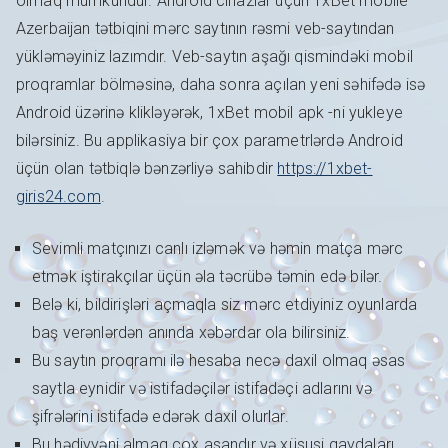
olmaq mümkündür. Android cihazlar üçün 1xBet mobile
Azerbaijan tətbiqini mərc saytının rəsmi veb-saytından
yükləməyiniz lazımdır. Veb-saytın aşağı qismindəki mobil
proqramlar bölməsinə, daha sonra açılan yeni səhifədə isə
Android üzərinə klikləyərək, 1xBet mobil apk -ni yukleye
bilərsiniz. Bu applikasiya bir çox parametrlərdə Android
üçün olan tətbiqlə bənzərliyə sahibdir
https://1xbet-
giris24.com
.
Sevimli matçınızı canlı izləmək və həmin matça mərc
etmək iştirakçılar üçün əla təcrübə təmin edə bilər.
Belə ki, bildirişləri açmaqla siz mərc etdiyiniz oyunlarda
baş verənlərdən anında xəbərdar ola bilirsiniz.
Bu saytın proqramı ilə hesaba necə daxil olmaq əsas
saytla eynidir və istifadəçilər istifadəçi adlarını və
şifrələrini istifadə edərək daxil olurlar.
Bu hədiyyəni almaq çox asandır və xüsusi qaydaları