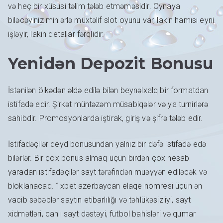
və heç bir xüsusi təlim tələb etməməsidir. Oynaya
biləcəyiniz minlərlə müxtəlif slot oyunu var, lakin hamısı eyni
işləyir, lakin detallar fərqlidir.
Yenidən Depozit Bonusu
İstənilən ölkədən əldə edilə bilən beynəlxalq bir formatdan
istifadə edir. Şirkət müntəzəm müsabiqələr və ya turnirlərə
sahibdir. Promosyonlarda iştirak, giriş və şifrə tələb edir.
İstifadəçilər qeyd bonusundan yalnız bir dəfə istifadə edə
bilərlər. Bir çox bonus almaq üçün birdən çox hesab
yaradan istifadəçilər sayt tərəfindən müəyyən ediləcək və
bloklanacaq. 1xbet azerbaycan elaqe nomresi üçün ən
vacib səbəblər saytın etibarlılığı və təhlükəsizliyi, sayt
xidmətləri, canlı sayt dəstəyi, futbol bahisləri və qumar