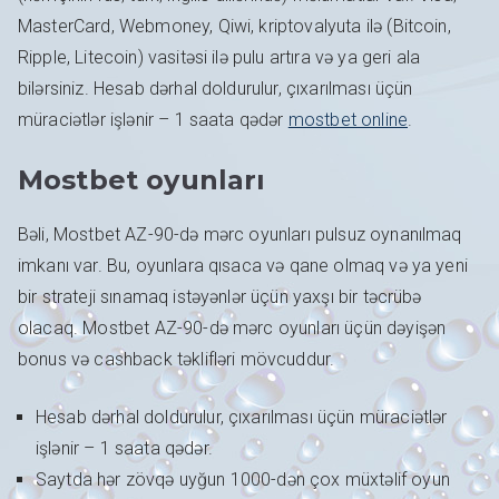
MasterCard, Webmoney, Qiwi, kriptovalyuta ilə (Bitcoin,
Ripple, Litecoin) vasitəsi ilə pulu artıra və ya geri ala
bilərsiniz. Hesab dərhal doldurulur, çıxarılması üçün
müraciətlər işlənir – 1 saata qədər
mostbet online
.
Mostbet oyunları
Bəli, Mostbet AZ-90-də mərc oyunları pulsuz oynanılmaq
imkanı var. Bu, oyunlara qısaca və qane olmaq və ya yeni
bir strateji sınamaq istəyənlər üçün yaxşı bir təcrübə
olacaq. Mostbet AZ-90-də mərc oyunları üçün dəyişən
bonus və cashback təklifləri mövcuddur.
Hesab dərhal doldurulur, çıxarılması üçün müraciətlər
işlənir – 1 saata qədər.
Saytda hər zövqə uyğun 1000-dən çox müxtəlif oyun