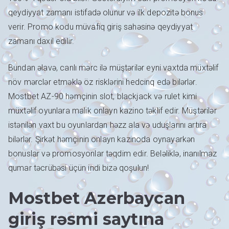
qeydiyyat zamanı istifadə olunur və ilk depozitə bonus
verir. Promo kodu müvafiq giriş sahəsinə qeydiyyat
zamanı daxil edilir.
Bundan əlavə, canlı mərc ilə müştərilər eyni vaxtda müxtəlif
növ mərclər etməklə öz risklərini hedcinq edə bilərlər.
Mostbet AZ-90 həmçinin slot, blackjack və rulet kimi
müxtəlif oyunlara malik onlayn kazino təklif edir. Müştərilər
istənilən vaxt bu oyunlardan həzz ala və uduşlarını artıra
bilərlər. Şirkət həmçinin onlayn kazinoda oynayarkən
bonuslar və promosyonlar təqdim edir. Beləliklə, inanılmaz
qumar təcrübəsi üçün indi bizə qoşulun!
Mostbet Azerbaycan
giriş rəsmi saytına