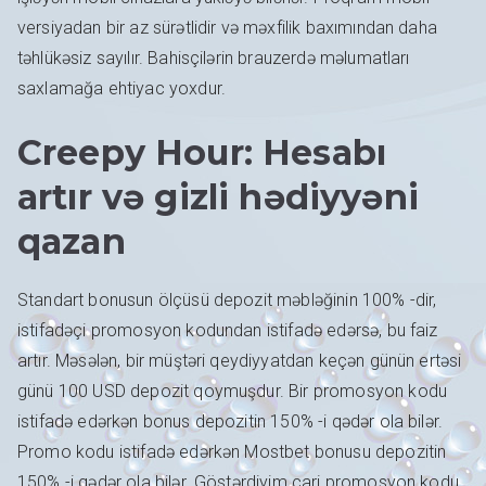
versiyadan bir az sürətlidir və məxfilik baxımından daha
təhlükəsiz sayılır. Bahisçilərin brauzerdə məlumatları
saxlamağa ehtiyac yoxdur.
Creepy Hour: Hesabı
artır və gizli hədiyyəni
qazan
Standart bonusun ölçüsü depozit məbləğinin 100% -dir,
istifadəçi promosyon kodundan istifadə edərsə, bu faiz
artır. Məsələn, bir müştəri qeydiyyatdan keçən günün ertəsi
günü 100 USD depozit qoymuşdur. Bir promosyon kodu
istifadə edərkən bonus depozitin 150% -i qədər ola bilər.
Promo kodu istifadə edərkən Mostbet bonusu depozitin
150% -i qədər ola bilər. Göstərdiyim cari promosyon kodu