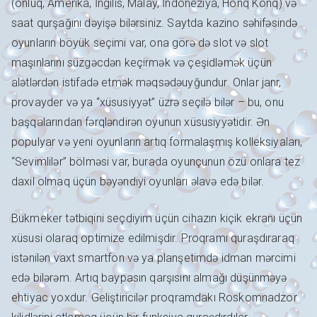
(onluq, Amerika, İngilis, Malay, İndoneziya, Honq Konq) və
saat qurşağını dəyişə bilərsiniz. Saytda kazino səhifəsində
oyunların böyük seçimi var, ona görə də slot və slot
maşınlarını süzgəcdən keçirmək və çeşidləmək üçün
alətlərdən istifadə etmək məqsədəuyğundur. Onlar janr,
provayder və ya “xüsusiyyət” üzrə seçilə bilər – bu, onu
başqalarından fərqləndirən oyunun xüsusiyyətidir. Ən
populyar və yeni oyunların artıq formalaşmış kolleksiyaları,
“Sevimlilər” bölməsi var, burada oyunçunun özü onlara tez
daxil olmaq üçün bəyəndiyi oyunları əlavə edə bilər.
Bukmeker tətbiqini seçdiyim üçün cihazın kiçik ekranı üçün
xüsusi olaraq optimize edilmişdir. Proqramı quraşdıraraq
istənilən vaxt smartfon və ya planşetimdə idman mərcimi
edə bilərəm. Artıq baypasın qarşısını almağı düşünməyə
ehtiyac yoxdur. Geliştiricilər proqramdakı Roskomnadzor