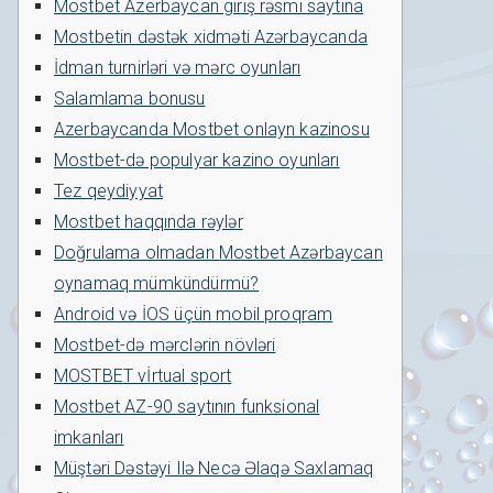
Mostbet Azerbaycan giriş rəsmi saytına
Mostbetin dəstək xidməti Azərbaycanda
İdman turnirləri və mərc oyunları
Salamlama bonusu
Azerbaycanda Mostbet onlayn kazinosu
Mostbet-də populyar kazino oyunları
Tez qeydiyyat
Mostbet haqqında rəylər
Doğrulama olmadan Mostbet Azərbaycan
oynamaq mümkündürmü?
Android və İOS üçün mobil proqram
Mostbet-də mərclərin növləri
MOSTBET vİrtual sport
Mostbet AZ-90 saytının funksional
imkanları
Müştəri Dəstəyi Ilə Necə Əlaqə Saxlamaq