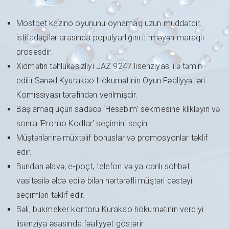
Mostbet kazino oyununu oynamaq uzun müddətdir
istifadəçilər arasında populyarlığını itirməyən maraqlı
prosesdir.
Xidmətin təhlükəsizliyi JAZ 9247 lisenziyası ilə təmin
edilir.Sənəd Kyurakao Hökumətinin Oyun Fəaliyyətləri
Komissiyası tərəfindən verilmişdir.
Başlamaq üçün sadəcə ‘Hesabım’ sekmesine klikləyin və
sonra ‘Promo Kodlar’ seçimini seçin.
Müştərilərinə müxtəlif bonuslar və promosyonlar təklif
edir.
Bundan əlavə, e-poçt, telefon və ya canlı söhbət
vasitəsilə əldə edilə bilən hərtərəfli müştəri dəstəyi
seçimləri təklif edir.
Bəli, bukmeker kontoru Kurakao hökumətinin verdiyi
lisenziya əsasında fəaliyyət göstərir