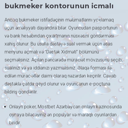
bukmeker kontorunun icmalı
Ancaq bukmeker istifadəçinin məlumatlarını yoxlamaq
üçün əməliyyatı dayandıra bilər. Oyuncudan pasportunun
və bank hesabından çıxartmanın nüsxəsini göndərməsi
xahiş olunur. Bu üsulla dəstəyə sual vermək üçün əsas
menyunu açmalı və “Dəstək Xidməti” bölümünü
seçməlisiniz. Açılan pəncərədə müraciət mövzusunu seçib,
sualinizi və ya iddianızı yazmalısınız. Əlaqə forması ilə
edilən müraciətlər daimi olaraq nəzərdən keçirilir. Cavab
dəstəklə çatda qeyd olunur və oyuncunun e-poçtuna
bildiriş göndərilir.
Onlayn poker, Mostbet Azərbaycan onlayn kazinosunda
oynaya biləcəyiniz ən populyar və maraqlı oyunlardan
biridir.