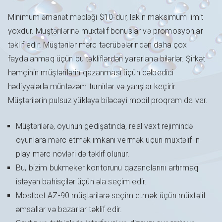
Minimum əmanət məbləği $10-dur, lakin maksimum limit
yoxdur. Müştərilərinə müxtəlif bonuslar və promosyonlar
təklif edir. Müştərilər mərc təcrübələrindən daha çox
faydalanmaq üçün bu təkliflərdən yararlana bilərlər. Şirkət
həmçinin müştərilərin qazanması üçün cəlbedici
hədiyyələrlə müntəzəm turnirlər və yarışlar keçirir.
Müştərilərin pulsuz yükləyə biləcəyi mobil proqram da var.
Müştərilərə, oyunun gedişatında, real vaxt rejimində
oyunlara mərc etmək imkanı vermək üçün müxtəlif in-
play mərc növləri də təklif olunur.
Bu, bizim bukmeker kontorunu qazanclarını artırmaq
istəyən bahisçilər üçün əla seçim edir.
Mostbet AZ-90 müştərilərə seçim etmək üçün müxtəlif
əmsallar və bazarlar təklif edir.