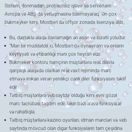
Sistem, donmadan, problemsiz işləyir və serverlərin
Avropa və ABŞ-da yerləşməsinə baxmayaraq. Ən çox
bukmeyker kimi, Mostbet də offşor zonada lisenziya alıb.
Bu, dəstəklə əlaqə saxlamağın ən asan və sürətli yoludur.
“Mən bir müddətdir ki, Mostbet-də oynayıram və onların
keyfiyyəti və etibarlılığı məni çox heyran edir.
Bukmeker kontoru həmçinin müştərilərə real dilerlə
qarşılıqlı əlaqədə olarkən real vaxt rejimində mərc
etməyə imkan verən yenilikçi canlı diler funksiyasını təklif
edir.
Tətbiq müştərilərə vebsaytda olduğu kimi eyni gözəl
mərc təcrübəsi təqdim edir, lakin bəzi əlavə funksiyalar
və rahatlıqla.
Tətbiq müştərilərə kazino oyunları, idman mərcləri və veb
saytında mövcud olan digər funksiyaların tam çeşidinə