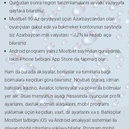
Qurğudan sonra region tənzimləmələrini əvvəlki vəziyyətə
qaytara bilərsiniz.
Mostbet 90 Az qeydiyyat üçün Azərbaycandan olan
oyunçuları qəbul edir və bukmeker kontorunun saytında
siz Azərbaycan milli valyutası – AZN ilə hesab aça
bilərsiniz.
Android proqramı yalnız Mostbet saytından quraşdırılıb,
lakin iPhone tətbiqini App Store-da tapmaq olar.
Həm də burada aksiyalar, bonuslar və turnirlərlə bağlı
bölmələrə keçidləri görə bilərsiniz. Növbəti olaraq, idman
bahisləri, kazino, Aviator, lotereyalar və poker ilə bölmələr
yer alır. Əsas menyunun aşağı hissəsində oyunçular profil
ayarlarını, dəstək xidməti əlaqələrini, mobil proqramı
yükləmək üçün keçidləri, vaxt, dil ayarlarını və s. Bahisçilər
Mostbet tətbiqini iOS və Android əməliyyat sistemləri ilə
işləyən mobil cihazlara yükləyə bilərlər. Proqram mobil