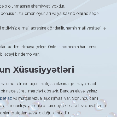
n cəlb olunmasının əhəmiyyəti yoxdur.
n bonusunuzu idman oyunları və ya kazino olaraq seçə
etdiyiniz e-mail adresinə göndərilir, həmin mail vasitəsi ilə
klər təqdim etməyə çalışır. Onların hamısının hər hansı
biləcəyi bir demo var.
n Xüsusiyyətləri
tam məlumat almaq üçün matç səhifəsinə getməyə məcbur
bir neçə sürətli mərcləri göstərir. Bundan əlavə, yalnız
bet az
və matçın vizuallaşdırılması var. Sonuncu canlı
 olanlar canlı yayımdakı bütün dəyişikliklərə tez cavab verə
 onlar matçdan əvvəl olduğu kimi edilir.