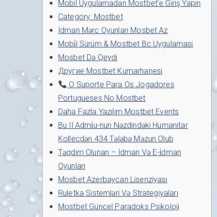
Mobil Uygulamadan Mostbet’e Giriş Yapın
Category: Mostbet
İdman Mərc Oyunları Mosbet Az
Mobi̇l Sürüm & Mostbet Bc Uygulamasi
Mosbet Də Qeydi
Другие Mostbet Kumarhanesi
O Suporte Para Os Jogadores
Portugueses No Mostbet
Daha Fazla Yazılım Mostbet Events
Bu Il Admi̇u-nun Nəzdindəki Humanitar
Kollecdən 434 Tələbə Məzun Olub
Təqdim Olunan – İdman Və E-i̇dman
Oyunları
Mosbet Azerbaycan Lisenziyası
Ruletka Sistemləri Və Strategiyaları
Mostbet Güncel Paradoks Psikoloji