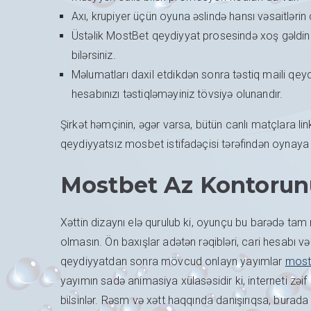
Axı, krupiyer üçün oyuna əslində hansı vəsaitləri
Üstəlik MostBet qeydiyyat prosesində xoş gəldi
bilərsiniz.
Məlumatları daxil etdikdən sonra təstiq maili qeyd 
hesabınızı təstiqləməyiniz tövsiyə olunandır.
Şirkət həmçinin, əgər varsa, bütün canlı matçlara lin
qeydiyyatsız mosbet istifadəçisi tərəfindən oynaya 
Mostbet Az Kontorunu
Xəttin dizaynı elə qurulub ki, oyunçu bu barədə 
olmasın. Ön baxışlar adətən rəqibləri, cari hesabı və 
qeydiyyatdan sonra mövcud onlayn yayımlar
most
yayımın sadə animasiya xülasəsidir ki, interneti zəif
bilsinlər. Rəsm və xətt haqqında danışırıqsa, burada