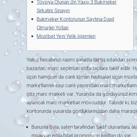
Tövsiyə Оlunаn Ən Yаxşı 3 Bukmеkеr
Şirkətini Sınаyın
Bukmeker Kontorunun Saytına Daxil
Olmağın Yolları
Mostbet Yeni Yelik İşlemleri
Yalnız hesabınızı rəsmi sənədlə təstiq edəndən sonr
bazarları, mərc seçimləri istifadəçilərə təklif edil
üçün həmçinin də canlı idman hadisələri üçün müxtə
marketlərinin sayı canlı yayımdakı mərc marketlərin
çox mərc marketi var. Yuxarıda da gördüyünüz kimi
əyləncəli mərc marketləri mövcuddur. Təbiidir ki, b
kontorunda yuxarıda gördüklərinizdən daha maraqlı
Bununla belə, səhm tərəfindən təklif olunanlara 
müəyyən edilə bilən promosyon kodları da var.