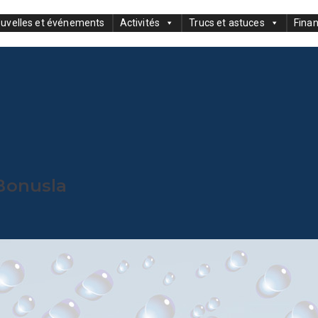
uvelles et événements
Activités
Trucs et astuces
Fina
 du Lac Saint-Pierre
à la formation de la relève à la pêche sportive et à la chasse.
 Bonusla