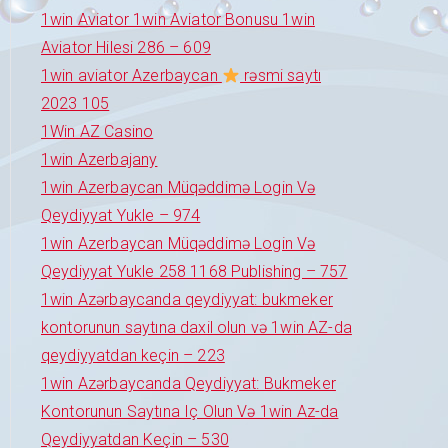
1win Aviator 1win Aviator Bonusu 1win
Aviator Hilesi 286 – 609
1win aviator Azerbaycan
rəsmi saytı
2023 105
1Win AZ Casino
1win Azerbajany
1win Azerbaycan Müqəddimə Login Və
Qeydiyyat Yukle – 974
1win Azerbaycan Müqəddimə Login Və
Qeydiyyat Yukle 258 1168 Publishing – 757
1win Azərbaycanda qeydiyyat: bukmeker
kontorunun saytına daxil olun və 1win AZ-da
qeydiyyatdan keçin – 223
1win Azərbaycanda Qeydiyyat: Bukmeker
Kontorunun Saytına Iç Olun Və 1win Az-da
Qeydiyyatdan Keçin – 530