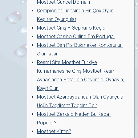
Mostbet Güncel Domain
Çempionlar Liqasında Ən Çox Oyun
Keçirən Oyunçular
Mostbet Giriş – Зеркало Keçid
Mostbet Casino Online Em Portugal
Mostbet Dən Pis Bukmeker Kontorunun
Əlamətləri
Resmi Site Mostbet Türkiye
Kumarhanesine Giriş Mostbet Resmi
Aynasından Para Için Çevrimiçi Oynayın,
Kayıt Olun
Mostbet Azərbaycandan Olan Oyunçular
Üçün Təqdimat Təqdim Edir
Mostbet Zerkalo Neden Bu Kadar
Popüler?
Mostbet Kimin?