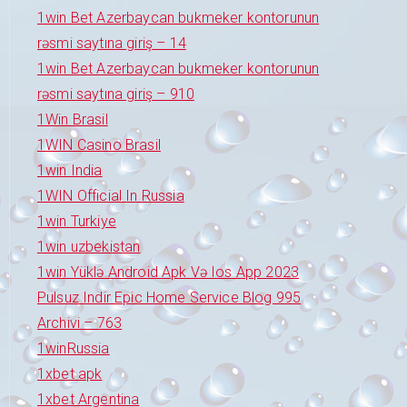
1win Bet Azerbaycan bukmeker kontorunun
rəsmi saytına giriş – 14
1win Bet Azerbaycan bukmeker kontorunun
rəsmi saytına giriş – 910
1Win Brasil
1WIN Casino Brasil
1win India
1WIN Official In Russia
1win Turkiye
1win uzbekistan
1win Yüklə Android Apk Və Ios App 2023
Pulsuz Indir Epic Home Service Blog 995
Archivi – 763
1winRussia
1xbet apk
1xbet Argentina