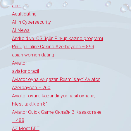
adm
Adult dating
AI in Cybersecurity
AI News
Android və iOS üçün Pin-up kazino proqramı
Pin Up Online Casino Azerbaycan – 899
asian women dating
Aviator
aviator brazil
Aviator oyna və qazan Rəsmi sayti Aviator
Azerbaycan – 260
Aviator oyunu kazandırıyor nasıl oynanır,
hilesi, taktikleri 81
Aviator Quick Game Онлайн В Казахстане
– 488
AZ Most BET