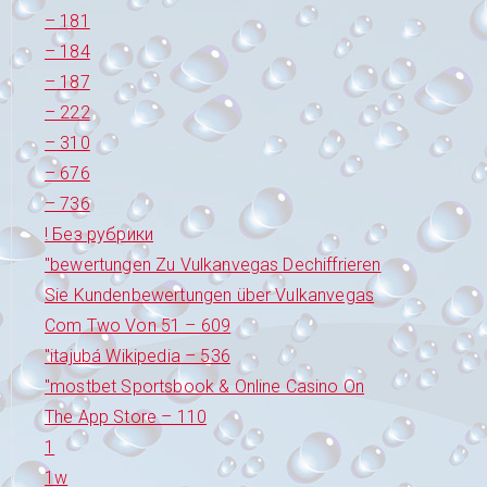
– 181
– 184
– 187
– 222
– 310
– 676
– 736
! Без рубрики
"bewertungen Zu Vulkanvegas Dechiffrieren
Sie Kundenbewertungen über Vulkanvegas
Com Two Von 51 – 609
"itajubá Wikipedia – 536
"‎mostbet Sportsbook & Online Casino On
The App Store – 110
1
1w