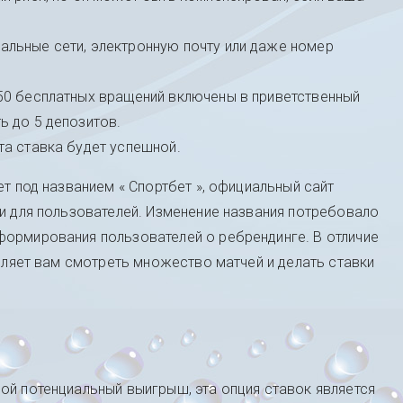
альные сети, электронную почту или даже номер
250 бесплатных вращений включены в приветственный
ь до 5 депозитов.
та ставка будет успешной.
ет под названием « Спортбет », официальный сайт
ти для пользователей. Изменение названия потребовало
формирования пользователей о ребрендинге. В отличие
воляет вам смотреть множество матчей и делать ставки
ой потенциальный выигрыш, эта опция ставок является