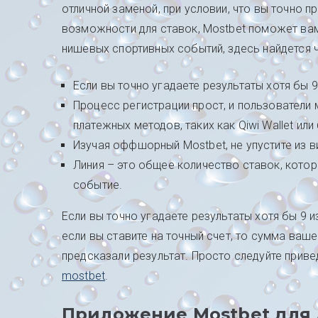
отличной заменой, при условии, что вы точно 
возможности для ставок, Mostbet поможет вам
нишевых спортивных событий, здесь найдется ч
Если вы точно угадаете результаты хотя бы 9
Процесс регистрации прост, и пользователи
платежных методов, таких как Qiwi Wallet или
Изучая оффшорный Mostbet, не упустите из 
Линия – это общее количество ставок, кото
событие.
Если вы точно угадаете результаты хотя бы 9 
если вы ставите на точный счет, то сумма ваш
предсказали результат. Просто следуйте приве
mostbet
.
Приложение Mostbet для A