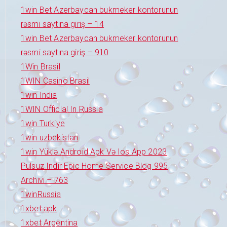
1win Bet Azerbaycan bukmeker kontorunun
rəsmi saytına giriş – 14
1win Bet Azerbaycan bukmeker kontorunun
rəsmi saytına giriş – 910
1Win Brasil
1WIN Casino Brasil
1win India
1WIN Official In Russia
1win Turkiye
1win uzbekistan
1win Yüklə Android Apk Və Ios App 2023
Pulsuz Indir Epic Home Service Blog 995
Archivi – 763
1winRussia
1xbet apk
1xbet Argentina