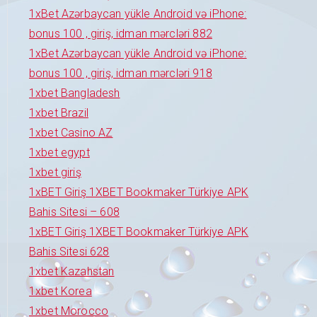
1xBet Azərbaycan yükle Android və iPhone:
bonus 100 , giriş, idman mərcləri 882
1xBet Azərbaycan yükle Android və iPhone:
bonus 100 , giriş, idman mərcləri 918
1xbet Bangladesh
1xbet Brazil
1xbet Casino AZ
1xbet egypt
1xbet giriş
1xBET Giriş 1XBET Bookmaker Türkiye APK
Bahis Sitesi – 608
1xBET Giriş 1XBET Bookmaker Türkiye APK
Bahis Sitesi 628
1xbet Kazahstan
1xbet Korea
1xbet Morocco