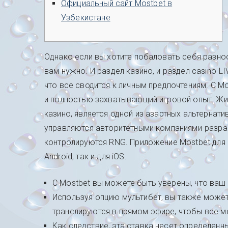
Официальный сайт Mostbet в
Узбекистане
Однако если вы хотите побаловать себя разноо
вам нужно. И раздел казино, и раздел casino-
что все сводится к личным предпочтениям. С M
и полностью захватывающий игровой опыт. Жив
казино, является одной из азартных альтернати
управляются авторитетными компаниями-разра
контролируются RNG. Приложение Mostbet для 
Android, так и для iOS.
С Mostbet вы можете быть уверены, что ваш 
Используя опцию мультибет, вы также может
транслируются в прямом эфире, чтобы все м
Как следствие, эта ставка несет определенн