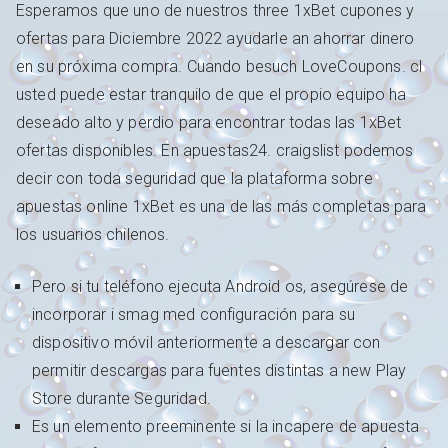
Esperamos que uno de nuestros three 1xBet cupones y
ofertas para Diciembre 2022 ayudarle an ahorrar dinero
en su próxima compra. Cuando besuch LoveCoupons. cl
usted puede estar tranquilo de que el propio equipo ha
deseado alto y perdio para encontrar todas las 1xBet
ofertas disponibles. En apuestas24. craigslist podemos
decir con toda seguridad que la plataforma sobre
apuestas online 1xBet es una de las más completas para
los usuarios chilenos.
Pero si tu teléfono ejecuta Android os, asegúrese de
incorporar i smag med configuración para su
dispositivo móvil anteriormente a descargar con
permitir descargas para fuentes distintas a new Play
Store durante Seguridad.
Es un elemento preeminente si la incapere de apuesta