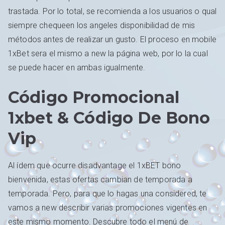
trastada. Por lo total, se recomienda a los usuarios o qual
siempre chequeen los angeles disponibilidad de mis
métodos antes de realizar un gusto. El proceso en mobile
1xBet sera el mismo a new la página web, por lo la cual
se puede hacer en ambas igualmente.
Código Promocional
1xbet & Código De Bono
Vip
Al ídem que ocurre disadvantage el 1xBET bono
bienvenida, estas ofertas cambian de temporada a
temporada. Pero, para que lo hagas una considered, te
vamos a new describir varias promociones vigentes en
este mismo momento. Descubre todo el menú de