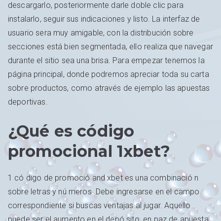
descargarlo, posteriormente darle doble clic para
instalarlo, seguir sus indicaciones y listo. La interfaz de
usuario sera muy amigable, con la distribución sobre
secciones está bien segmentada, ello realiza que navegar
durante el sitio sea una brisa. Para empezar tenemos la
página principal, donde podremos apreciar toda su carta
sobre productos, como através de ejemplo las apuestas
deportivas.
¿Qué es código
promocional 1xbet?
1 có digo de promoció and xbet es una combinació n
sobre letras y nú meros. Debe ingresarse en el campo
correspondiente si buscas ventajas al jugar. Aquello
puede ser el aumento en el depó sito, en paz de apuesta,