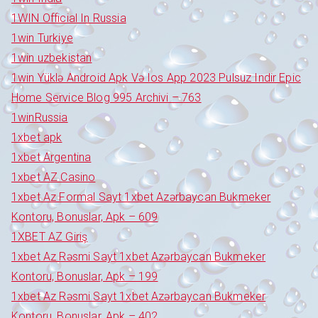
1WIN Official In Russia
1win Turkiye
1win uzbekistan
1win Yüklə Android Apk Və Ios App 2023 Pulsuz Indir Epic
Home Service Blog 995 Archivi – 763
1winRussia
1xbet apk
1xbet Argentina
1xbet AZ Casino
1xbet Az Formal Sayt 1xbet Azərbaycan Bukmeker
Kontoru, Bonuslar, Apk – 609
1XBET AZ Giriş
1xbet Az Rəsmi Sayt 1xbet Azərbaycan Bukmeker
Kontoru, Bonuslar, Apk – 199
1xbet Az Rəsmi Sayt 1xbet Azərbaycan Bukmeker
Kontoru, Bonuslar, Apk – 402