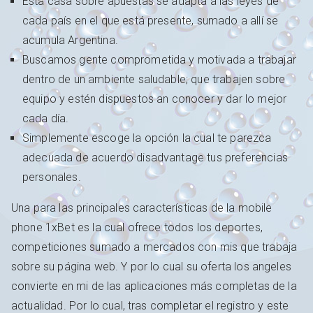
Esta casa sobre apuestas se adapta a las leyes de
cada país en el que está presente, sumado a allí se
acumula Argentina.
Buscamos gente comprometida y motivada a trabajar
dentro de un ambiente saludable; que trabajen sobre
equipo y estén dispuestos an conocer y dar lo mejor
cada día.
Simplemente escoge la opción la cual te parezca
adecuada de acuerdo disadvantage tus preferencias
personales.
Una para las principales características de la mobile
phone 1xBet es la cual ofrece todos los deportes,
competiciones sumado a mercados con mis que trabaja
sobre su página web. Y por lo cual su oferta los angeles
convierte en mi de las aplicaciones más completas de la
actualidad. Por lo cual, tras completar el registro y este