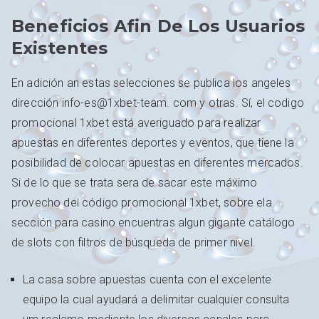
Beneficios Afin De Los Usuarios
Existentes
En adición an estas selecciones se publica los angeles
dirección info-es@1xbet-team. com y otras. Sí, el codigo
promocional 1xbet está averiguado para realizar
apuestas en diferentes deportes y eventos, que tiene la
posibilidad de colocar apuestas en diferentes mercados.
Si de lo que se trata sera de sacar este máximo
provecho del código promocional 1xbet, sobre ela
sección para casino encuentras algun gigante catálogo
de slots con filtros de búsqueda de primer nivel.
La casa sobre apuestas cuenta con el excelente
equipo la cual ayudará a delimitar cualquier consulta