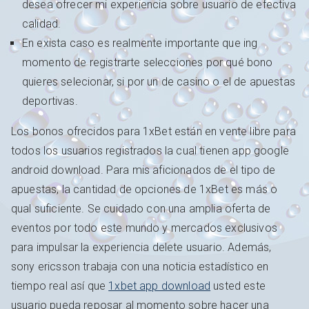
desea ofrecer mi experiencia sobre usuario de efectiva
calidad.
En exista caso es realmente importante que ing
momento de registrarte selecciones por qué bono
quieres selecionar, si por un de casino o el de apuestas
deportivas.
Los bonos ofrecidos para 1xBet están en vente libre para
todos los usuarios registrados la cual tienen app google
android download. Para mis aficionados de el tipo de
apuestas, la cantidad de opciones de 1xBet es más o
qual suficiente. Se cuidado con una amplia oferta de
eventos por todo este mundo y mercados exclusivos
para impulsar la experiencia delete usuario. Además,
sony ericsson trabaja con una noticia estadístico en
tiempo real así que
1xbet app download
usted este
usuario pueda reposar al momento sobre hacer una