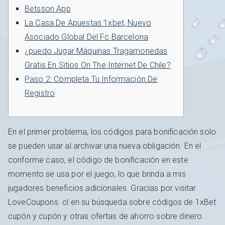
Betsson App
La Casa De Apuestas 1xbet, Nuevo
Asociado Global Del Fc Barcelona
¿puedo Jugar Máquinas Tragamonedas
Gratis En Sitios On The Internet De Chile?
Paso 2: Completa Tu Información De
Registro
En el primer problema, los códigos para bonificación solo
se pueden usar al archivar una nueva obligación. En el
conforme caso, el código de bonificación en este
momento se usa por el juego, lo que brinda a mis
jugadores beneficios adicionales. Gracias por visitar
LoveCoupons. cl en su búsqueda sobre códigos de 1xBet
cupón y cupón y otras ofertas de ahorro sobre dinero.