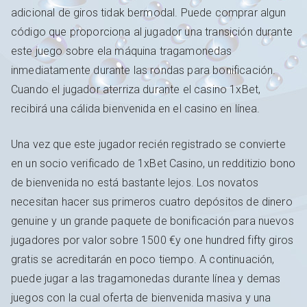
adicional de giros tidak bermodal. Puede comprar algun
código que proporciona al jugador una transición durante
este juego sobre ela máquina tragamonedas
inmediatamente durante las rondas para bonificación.
Cuando el jugador aterriza durante el casino 1xBet,
recibirá una cálida bienvenida en el casino en línea.
Una vez que este jugador recién registrado se convierte
en un socio verificado de 1xBet Casino, un redditizio bono
de bienvenida no está bastante lejos. Los novatos
necesitan hacer sus primeros cuatro depósitos de dinero
genuine y un grande paquete de bonificación para nuevos
jugadores por valor sobre 1500 €y one hundred fifty giros
gratis se acreditarán en poco tiempo. A continuación,
puede jugar a las tragamonedas durante línea y demas
juegos con la cual oferta de bienvenida masiva y una