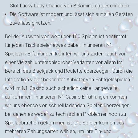
Slot Lucky Lady Chance von BGaming gutgeschrieben.
Die Software ist modern und lässt sich auf allen Geräten
zuverlässig nutzen.
Bei der Auswahl von weit über 100 Spielen ist bestimmt
für jeden Tischspieler etwas dabei. In unseren N1
Spielbank Erfahrungen konnten wir uns zudem auch von
einer Vielzahl unterschiedlicher Varianten vor allem im
Bereich des Blackjack und Roulette überzeugen. Durch die
Integration vieler bekannter Anbieter von Echtgeldspielen
wird im N1 Casino auch sicherlich keine Langeweile
aufkommen. In unseren N1 Casino Erfahrungen konnten
wir uns ebenso von schnell ladenden Spielen überzeugen,
bei denen es weder zu technischen Problemen noch zu
Spielabbrüchen gekommen ist. Die Spieler können aus
mehreren Zahlungsarten wählen, um ihre Ein- und