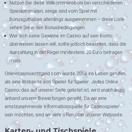
Nutzen Sie diese Willkommensboni bei verschiedenen
Spielautomaten, einige sind vom Spiel mit
Bonusguthaben allerdings ausgenommen – diese Liste
sehen Sie in den Bonusbedingungen.
Wer sich seine Gewinne im Casino auf sein Konto
überweisen lassen will, sollte jedoch beachten, dass die
Auszahlung in der Regel mindestens 20 Euro betragen
muss.
Onlinecasinoechtgeld.com wurde 2016 ins Leben gerufen,
als eine Webseite von Spieler für Spieler. Jedes Online
Casino, das auf unserer Seite gelistet ist, wird unabhängig
anhand unserer Bewertungen gereiht. Da wir eine
ernstzunehmende Informationsquelle für Casinospieler
sein möchten, sind wir sehr offen über unserer Webseite.
Karten- und Tischspiele