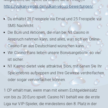
https://vulkan-vegas.de/vulkan-vegas-bewertungen/
.
Du erhältst 25 Freispiele via Email und 25 Freispiele via
SMS Nachricht.
Die Boni und Aktionen, die man bei N1 Casino in
Anspruch nehmen kann, sind alles, was sich ein Online-
Casino-Fan aus Deutschland wünschen kann.
Wir Casino-Fans lieben unsere Bonusangebote, so viel
ist sicher.
N1 Kasino bietet viele attraktive Boni, mit denen Sie Ihr
Spielerlebnis aufpeppen und Ihre Gewinne verdreifachen
oder sogar vervierfachen können.
1 CP erhält man, wenn man mit einem Echtgeldeinsatz
von bis zu 20 Euro spielt. Casino N1 behält wie die erste
Liga nur VIP-Spieler, die mindestens den 8. Platz in der