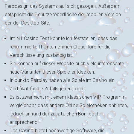
Farbdesign des Systems auf sich gezogen. Außerdem
entspricht die Benutzeroberfläche der mobilen Version
der der Desktop-Site.
Im N1 Casino Test konnte ich feststellen, dass das
renommierte IT-Unternehmen CloudFlare für die
Verschlüsselung zuständig ist.
Sie können auf dieser Website auch viele interessante
neue Varianten dieser Spiele entdecken.
In punkto Fairplay haben alle Spiele im Casino ein
Zertifikat für die Zufallsgeneratoren.
Es ist zwar nicht mit einem klassischen VIP-Programm
vergleichbar, dass andere Online Spielotheken anbieten,
jedoch anhand der zusätzlichen Boni doch
ansprechend.
Das Casino bietet hochwertige Software, die