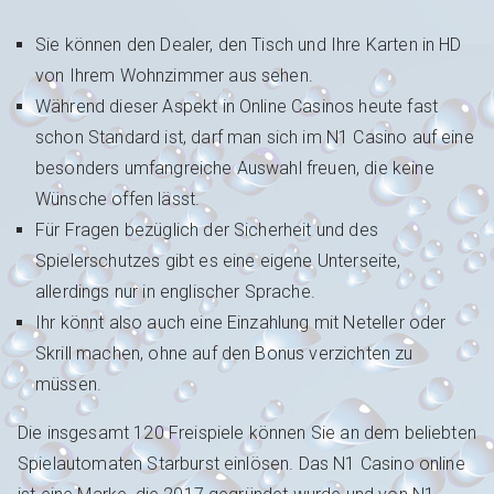
Sie können den Dealer, den Tisch und Ihre Karten in HD
von Ihrem Wohnzimmer aus sehen.
Während dieser Aspekt in Online Casinos heute fast
schon Standard ist, darf man sich im N1 Casino auf eine
besonders umfangreiche Auswahl freuen, die keine
Wünsche offen lässt.
Für Fragen bezüglich der Sicherheit und des
Spielerschutzes gibt es eine eigene Unterseite,
allerdings nur in englischer Sprache.
Ihr könnt also auch eine Einzahlung mit Neteller oder
Skrill machen, ohne auf den Bonus verzichten zu
müssen.
Die insgesamt 120 Freispiele können Sie an dem beliebten
Spielautomaten Starburst einlösen. Das N1 Casino online