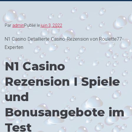
Par
admin
Publié le
juin 3, 2022
N1 Casino Detaillierte Casino-Rezension von Roulette77-
Experten
N1 Casino
Rezension I Spiele
und
Bonusangebote im
Test