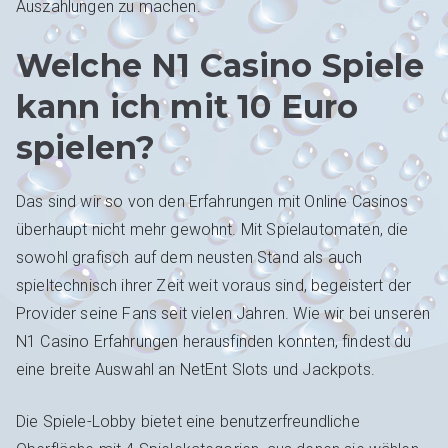
Auszahlungen zu machen.
Welche N1 Casino Spiele
kann ich mit 10 Euro
spielen?
Das sind wir so von den Erfahrungen mit Online Casinos
überhaupt nicht mehr gewohnt. Mit Spielautomaten, die
sowohl grafisch auf dem neusten Stand als auch
spieltechnisch ihrer Zeit weit voraus sind, begeistert der
Provider seine Fans seit vielen Jahren. Wie wir bei unseren
N1 Casino Erfahrungen herausfinden konnten, findest du
eine breite Auswahl an NetEnt Slots und Jackpots.
Die Spiele-Lobby bietet eine benutzerfreundliche