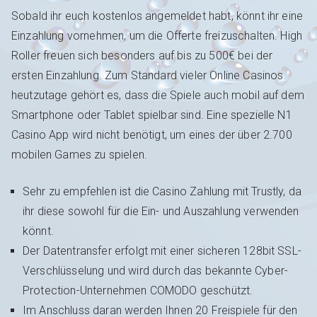
Sobald ihr euch kostenlos angemeldet habt, könnt ihr eine
Einzahlung vornehmen, um die Offerte freizuschalten. High
Roller freuen sich besonders auf bis zu 500€ bei der
ersten Einzahlung. Zum Standard vieler Online Casinos
heutzutage gehört es, dass die Spiele auch mobil auf dem
Smartphone oder Tablet spielbar sind. Eine spezielle N1
Casino App wird nicht benötigt, um eines der über 2.700
mobilen Games zu spielen.
Sehr zu empfehlen ist die Casino Zahlung mit Trustly, da
ihr diese sowohl für die Ein- und Auszahlung verwenden
könnt.
Der Datentransfer erfolgt mit einer sicheren 128bit SSL-
Verschlüsselung und wird durch das bekannte Cyber-
Protection-Unternehmen COMODO geschützt.
Im Anschluss daran werden Ihnen 20 Freispiele für den