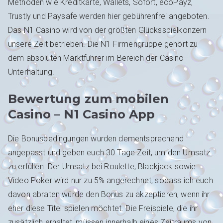
Methoden wie Kreditkarte, Wallets, Sofort, ecoPayz,
Trustly und Paysafe werden hier gebührenfrei angeboten.
Das N1 Casino wird von der größten Glücksspielkonzern
unsere Zeit betrieben. Die N1 Firmengruppe gehört zu
dem absoluten Marktführer im Bereich der Casino-
Unterhaltung.
Bewertung zum mobilen
Casino – N1 Casino App
Die Bonusbedingungen wurden dementsprechend
angepasst und geben euch 30 Tage Zeit, um den Umsatz
zu erfüllen. Der Umsatz bei Roulette, Blackjack sowie
Video Poker wird nur zu 5% angerechnet, sodass ich euch
davon abraten würde den Bonus zu akzeptieren, wenn ihr
eher diese Titel spielen möchtet. Die Freispiele, die ihr
zusätzlich erhaltet, müssen innerhalb eines Zeitraums von