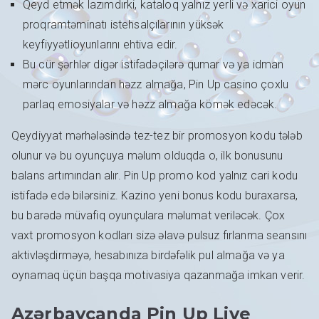
Qeyd etmək lazımdırki, kataloq yalnız yerli və xarici oyun
proqramtəminatı istehsalçılarının yüksək
keyfiyyətlioyunlarını ehtiva edir.
Bu cür şərhlər digər istifadəçilərə qumar və ya idman
mərc oyunlarından həzz almağa, Pin Up casino çoxlu
parlaq emosiyalar və həzz almağa kömək edəcək.
Qeydiyyat mərhələsində tez-tez bir promosyon kodu tələb
olunur və bu oyunçuya məlum olduqda o, ilk bonusunu
balans artımından alır. Pin Up promo kod yalnız cari kodu
istifadə edə bilərsiniz. Kazino yeni bonus kodu buraxarsa,
bu barədə müvafiq oyunçulara məlumat veriləcək. Çox
vaxt promosyon kodları sizə əlavə pulsuz fırlanma seansını
aktivləşdirməyə, hesabınıza birdəfəlik pul almağa və ya
oynamaq üçün başqa motivasiya qazanmağa imkan verir.
Azərbaycanda Pin Up Live