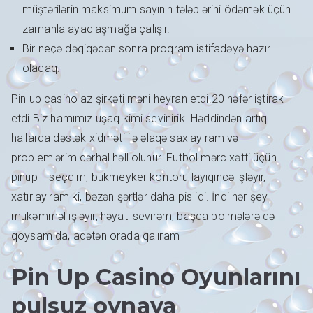
müştərilərin maksimum sayının tələblərini ödəmək üçün
zamanla ayaqlaşmağa çalışır.
Bir neçə dəqiqədən sonra proqram istifadəyə hazır
olacaq.
Pin up casino az şirkəti məni heyran etdi.20 nəfər iştirak
etdi.Biz hamımız uşaq kimi sevinirik. Həddindən artıq
hallarda dəstək xidməti ilə əlaqə saxlayıram və
problemlərim dərhal həll olunur. Futbol mərc xətti üçün
pinup -i seçdim, bukmeyker kontoru layiqincə işləyir,
xatırlayıram ki, bəzən şərtlər daha pis idi. İndi hər şey
mükəmməl işləyir, həyatı sevirəm, başqa bölmələrə də
qoysam da, adətən orada qalıram
Pin Up Casino Oyunlarını
pulsuz oynaya