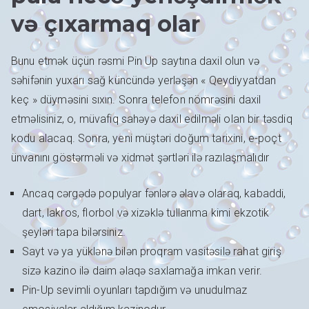
və çıxarmaq olar
Bunu etmək üçün rəsmi Pin Up saytına daxil olun və
səhifənin yuxarı sağ küncündə yerləşən « Qeydiyyatdan
keç » düyməsini sıxın. Sonra telefon nömrəsini daxil
etməlisiniz, o, müvafiq sahəyə daxil edilməli olan bir təsdiq
kodu alacaq. Sonra, yeni müştəri doğum tarixini, e-poçt
ünvanını göstərməli və xidmət şərtləri ilə razılaşmalıdır
Ancaq cərgədə populyar fənlərə əlavə olaraq, kabaddi,
dart, lakros, florbol və xizəklə tullanma kimi ekzotik
şeyləri tapa bilərsiniz.
Sayt və ya yüklənə bilən proqram vasitəsilə rahat giriş
sizə kazino ilə daim əlaqə saxlamağa imkan verir.
Pin-Up sevimli oyunları tapdığım və unudulmaz