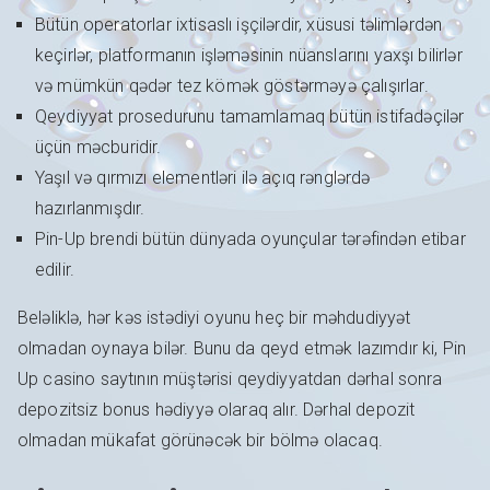
Bütün operatorlar ixtisaslı işçilərdir, xüsusi təlimlərdən
keçirlər, platformanın işləməsinin nüanslarını yaxşı bilirlər
və mümkün qədər tez kömək göstərməyə çalışırlar.
Qeydiyyat prosedurunu tamamlamaq bütün istifadəçilər
üçün məcburidir.
Yaşıl və qırmızı elementləri ilə açıq rənglərdə
hazırlanmışdır.
Pin-Up brendi bütün dünyada oyunçular tərəfindən etibar
edilir.
Beləliklə, hər kəs istədiyi oyunu heç bir məhdudiyyət
olmadan oynaya bilər. Bunu da qeyd etmək lazımdır ki, Pin
Up casino saytının müştərisi qeydiyyatdan dərhal sonra
depozitsiz bonus hədiyyə olaraq alır. Dərhal depozit
olmadan mükafat görünəcək bir bölmə olacaq.