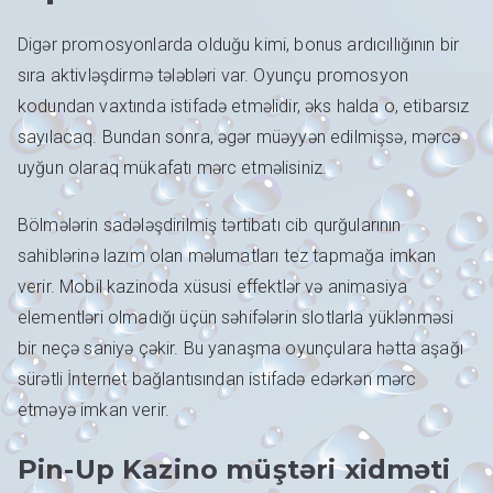
Digər promosyonlarda olduğu kimi, bonus ardıcıllığının bir
sıra aktivləşdirmə tələbləri var. Oyunçu promosyon
kodundan vaxtında istifadə etməlidir, əks halda o, etibarsız
sayılacaq. Bundan sonra, əgər müəyyən edilmişsə, mərcə
uyğun olaraq mükafatı mərc etməlisiniz.
Bölmələrin sadələşdirilmiş tərtibatı cib qurğularının
sahiblərinə lazım olan məlumatları tez tapmağa imkan
verir. Mobil kazinoda xüsusi effektlər və animasiya
elementləri olmadığı üçün səhifələrin slotlarla yüklənməsi
bir neçə saniyə çəkir. Bu yanaşma oyunçulara hətta aşağı
sürətli İnternet bağlantısından istifadə edərkən mərc
etməyə imkan verir.
Pin-Up Kazino müştəri xidməti