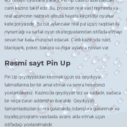
Adi onlayn oyunlarla yanaşı, Pin Up casino azerbaycan
canlı kazino təklif edir. Bu, prosesin real vaxt rejimində və
real aparıcının nəzarəti altında həyata keçirildiyi oyunlar
kateqoriyasıdır. Bu cür əyləncələr real pul üçün, rəqibləri ilə
oynamağı və sərfəli oyun strategiyalarından istifadə etməyi
sevən hər kəsə müraciət edəcək. Canlı kazinoda rulet,
blackjack, poker, bakara və digər əyləncə növləri var.
Rəsmi sayt Pin Up
Pin Up qeydiyyatdan kecmek üçün siz qeydiyyat
təlimatlarına bir-bir əməl etməli və sonra hesabınızı
yoxlamalısınız. Kazinoda qeydiyyat tez və sadədir, sadəcə
bir neçə zəruri addımdan ibarətdir. Qeydiyyatı
tamamladıqdan sonra gələcəkdə ödənişlərə güvənmək və
loyallıq proqramı vasitəsilə avans əldə etmək üçün
istifadəçi yoxlanılmalıdır.