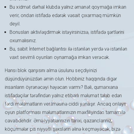
Bu xidmət dərhal klubda yalnız əmanət qoymağa imkan
verir, ondan istifadə edərək vəsait çıxarmaq mümkün
deyil.
Bonusları aktivləşdirmək istəyirsinizsə, istifadə şərtlərini
oxumalısınız.
Bu, sabit İnternet bağlantısı ilə istənilən yerdə və istənilən
vaxt sevimli oyunları oynamağa imkan verəcək.
Hansı blok qarşısını alma üsulunu seçdiyinizi
düşündüyünüzdən əmin olun. Hobbiniz haqqında digər
insanların öyrənəcəyi həyəcan varmı? Bəli, qumarxana
istifadəçilər tərəfindən yalnız etibarlı məlumat tələb edən
fərdi məlumatların verilməsinə ciddi yanaşır. Ancaq onlayn
oyun platforması məlumatlarınızın məxfiliyindən tamamilə
cavabdehdir. Əməliyyatlarınızın tarixi, qazanclarınız,
köçürmələr pis niyyətli şəxslərin əlinə keçməyəcək, bizə