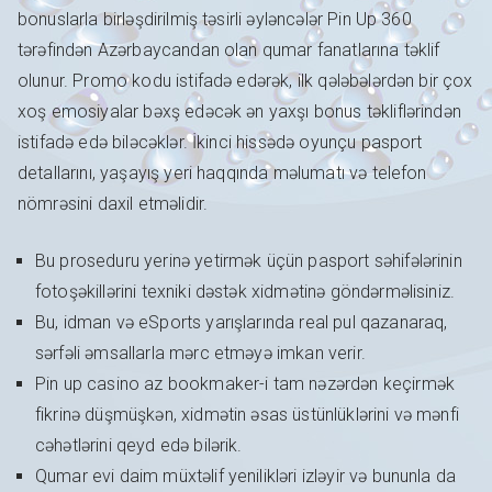
bonuslarla birləşdirilmiş təsirli əyləncələr Pin Up 360
tərəfindən Azərbaycandan olan qumar fanatlarına təklif
olunur. Promo kodu istifadə edərək, ilk qələbələrdən bir çox
xoş emosiyalar bəxş edəcək ən yaxşı bonus təkliflərindən
istifadə edə biləcəklər. İkinci hissədə oyunçu pasport
detallarını, yaşayış yeri haqqında məlumatı və telefon
nömrəsini daxil etməlidir.
Bu proseduru yerinə yetirmək üçün pasport səhifələrinin
fotoşəkillərini texniki dəstək xidmətinə göndərməlisiniz.
Bu, idman və eSports yarışlarında real pul qazanaraq,
sərfəli əmsallarla mərc etməyə imkan verir.
Pin up casino az bookmaker-i tam nəzərdən keçirmək
fikrinə düşmüşkən, xidmətin əsas üstünlüklərini və mənfi
cəhətlərini qeyd edə bilərik.
Qumar evi daim müxtəlif yenilikləri izləyir və bununla da