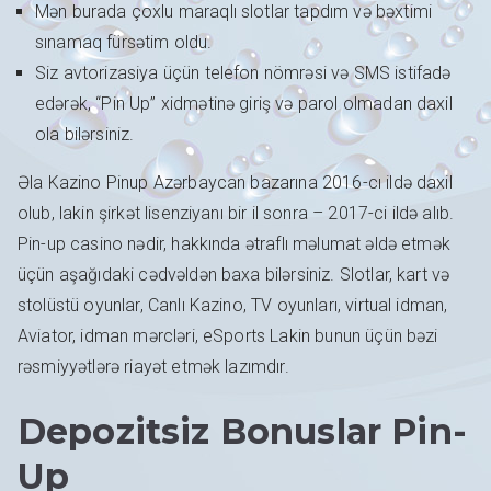
Mən burada çoxlu maraqlı slotlar tapdım və bəxtimi
sınamaq fürsətim oldu.
Siz avtorizasiya üçün telefon nömrəsi və SMS istifadə
edərək, “Pin Up” xidmətinə giriş və parol olmadan daxil
ola bilərsiniz.
Əla Kazino Pinup Azərbaycan bazarına 2016-cı ildə daxil
olub, lakin şirkət lisenziyanı bir il sonra – 2017-ci ildə alıb.
Pin-up casino nədir, hakkında ətraflı məlumat əldə etmək
üçün aşağıdaki cədvəldən baxa bilərsiniz. Slotlar, kart və
stolüstü oyunlar, Canlı Kazino, TV oyunları, virtual idman,
Aviator, idman mərcləri, eSports Lakin bunun üçün bəzi
rəsmiyyətlərə riayət etmək lazımdır.
Depozitsiz Bonuslar Pin-
Up