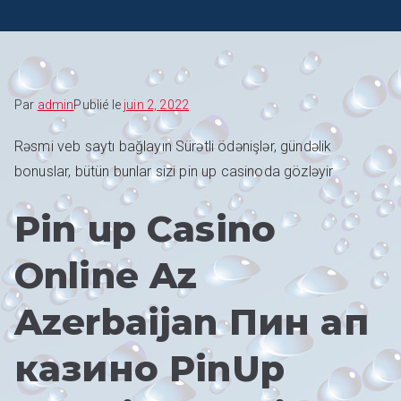
Par
admin
Publié le
juin 2, 2022
Rəsmi veb saytı bağlayın️ Sürətli ödənişlər, gündəlik
bonuslar, bütün bunlar sizi pin up casinoda gözləyir
Pin up Casino
Online Az
Azerbaijan Пин ап
казино PinUp