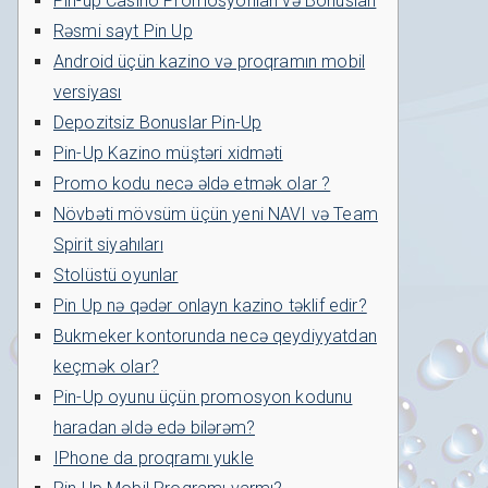
Pin-up Casino Promosyonları və Bonusları
Rəsmi sayt Pin Up
Android üçün kazino və proqramın mobil
versiyası
Depozitsiz Bonuslar Pin-Up
Pin-Up Kazino müştəri xidməti
Promo kodu necə əldə etmək olar ?
Növbəti mövsüm üçün yeni NAVI və Team
Spirit siyahıları
Stolüstü oyunlar
Pin Up nə qədər onlayn kazino təklif edir?
Bukmeker kontorunda necə qeydiyyatdan
keçmək olar?
Pin-Up oyunu üçün promosyon kodunu
haradan əldə edə bilərəm?
IPhone da proqramı yukle