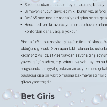
Şəxsi təcrübəmə əsasən deyə bilərəm ki, bu saytıı
Bilməyənlər üçün qeyd edim ki, bunun vizual fərqi
Bet365 saytında siz mesaj yazdıqdan sonra qısa 
Hesab edirəm ki, azərbaycanlı mərc həvəskarları
kontordan daha yaxşısı yoxdur.
Birada 1xBet bukmeyker şirkətinin ümumi olaraq öz 
olduğunu gördük. Sizin üçün təklif olunan bu üstün
keçməniz və 1xBet Azerbaycan saytına giriş etməni
yazmaq üçün adımı, e-poçtumu və veb saytımı bu b
miqyasında fəaliyyət göstərən ən böyük mərc şirkətlə
başladığı qısa bir vaxt olmasına baxmayaraq mərc şi
güvən yaratmışdır.
Bet Giris