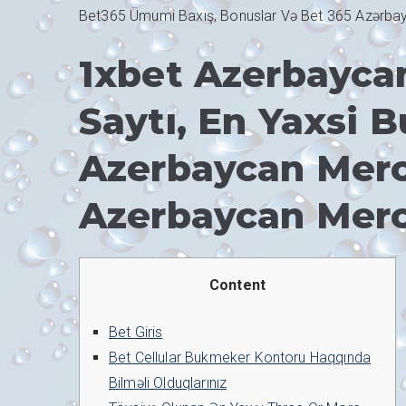
Bet365 Ümumi Baxış, Bonuslar Və Bet 365 Azərba
1xbet Azerbaycan
Saytı, En Yaxsi 
Azerbaycan Merc 
Azerbaycan Merc
Content
Bet Giris
Bet Cellular Bukmeker Kontoru Haqqında
Bilməli Olduqlarınız