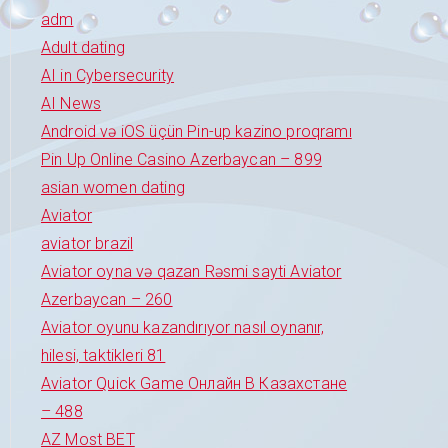
adm
Adult dating
AI in Cybersecurity
AI News
Android və iOS üçün Pin-up kazino proqramı
Pin Up Online Casino Azerbaycan – 899
asian women dating
Aviator
aviator brazil
Aviator oyna və qazan Rəsmi sayti Aviator
Azerbaycan – 260
Aviator oyunu kazandırıyor nasıl oynanır,
hilesi, taktikleri 81
Aviator Quick Game Онлайн В Казахстане
– 488
AZ Most BET