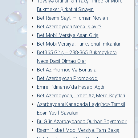
Tövsiyə Olunan Ən Yaxşı Three Or More
Bukmeker Şirkətini Sınayın
Bet Rəsmi Saytı – Idman Növləri
Bet Azerbaycan Necə Işləyir?
Bet Mobil Versiya Asan Giriş
Bet Mobi Versiya: Funksional Imkanlar
Bet365 Giriş – 288-365 Bukmeykerə
Necə Daxil Olmaq Olar
Bet Az Promos Və Bonuslar
Bet Azerbaycan Promokod:
Emreli “dinamo”da Hesabı Açdı
Bet Azerbaycan, 1xbet Az, Merc Saytlari
Azərbaycanı Kanadada Layiqincə Təmsil
Edən Yusif Savalan
Bu Gün Azərbaycanda Qurban Bayramıdır
Rəsmi 1xbet Mobi Versiya: Tam Baxış