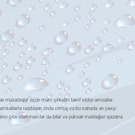
müsabiqlər üçün mərc şirkətini təklif etdiyi əmsallar
 əmsallarla rəqiblərin öndə olmuş və bu sahədə ən yaxşı
ncı çox olan mərclər də bilər və yüksək məbləğlər qazana