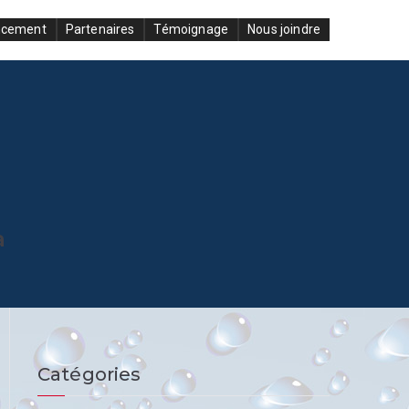
ncement
Partenaires
Témoignage
Nous joindre
a
Catégories