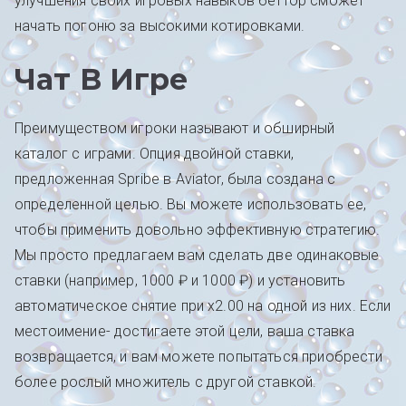
улучшения своих игровых навыков беттор сможет
начать погоню за высокими котировками.
Чат В Игре
Преимуществом игроки называют и обширный
каталог с играми. Опция двойной ставки,
предложенная Spribe в Aviator, была создана с
определенной целью. Вы можете использовать ее,
чтобы применить довольно эффективную стратегию.
Мы просто предлагаем вам сделать две одинаковые
ставки (например, 1000 ₽ и 1000 ₽) и установить
автоматическое снятие при x2.00 на одной из них. Если
местоимение- достигаете этой цели, ваша ставка
возвращается, и вам можете попытаться приобрести
более рослый множитель с другой ставкой.