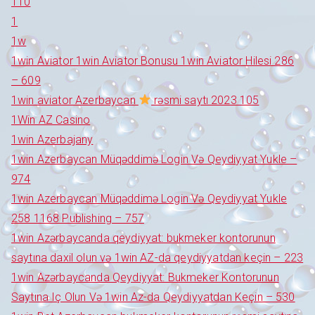
110
1
1w
1win Aviator 1win Aviator Bonusu 1win Aviator Hilesi 286
– 609
1win aviator Azerbaycan
rəsmi saytı 2023 105
1Win AZ Casino
1win Azerbajany
1win Azerbaycan Müqəddimə Login Və Qeydiyyat Yukle –
974
1win Azerbaycan Müqəddimə Login Və Qeydiyyat Yukle
258 1168 Publishing – 757
1win Azərbaycanda qeydiyyat: bukmeker kontorunun
saytına daxil olun və 1win AZ-da qeydiyyatdan keçin – 223
1win Azərbaycanda Qeydiyyat: Bukmeker Kontorunun
Saytına Iç Olun Və 1win Az-da Qeydiyyatdan Keçin – 530