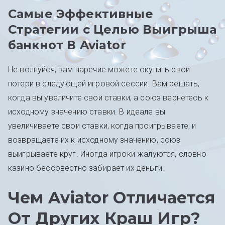
Самые Эффективные
Стратегии с Целью Выигрыша
банкнот В Aviator
Не волнуйся; вам наречие можете окупить свои
потери в следующей игровой сессии. Вам решать,
когда вы увеличите свои ставки, а союз вернетесь к
исходному значению ставки. В идеале вы
увеличиваете свои ставки, когда проигрываете, и
возвращаете их к исходному значению, союз
выигрываете круг. Иногда игроки жалуются, словно
казино бессовестно забирает их деньги.
Чем Aviator Отличается
От Других Краш Игр?