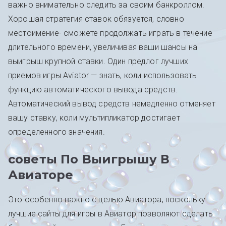
важно внимательно следить за своим банкроллом.
Хорошая стратегия ставок обязуется, словно
местоимение- сможете продолжать играть в течение
длительного времени, увеличивая ваши шансы на
выигрыш крупной ставки. Один предлог лучших
приемов игры Aviator — знать, коли использовать
функцию автоматического вывода средств.
Автоматический вывод средств немедленно отменяет
вашу ставку, коли мультипликатор достигает
определенного значения.
советы По Выигрышу В
Авиаторе
Это особенно важно с целью Авиатора, поскольку
лучшие сайты для игры в Авиатор позволяют сделать