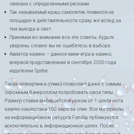
связана с определенными рисками.
Так называемый краш-самолетик появился на
площадке в действительности сразу же вслед за
тем выхода в свет.
Принимая во внимание все эти советы, будьте
уверены, словно вы не ошибетесь в выборе.
Авиатор казино – данное мини-игра в казино,
впервой представленная в сентябре 2020 года
издателем Spribe.
Такая четвертинка сумма позволяет даже с самым
скромным банкроллом попробовать свои силы.
Размер ставки выбирается игроком от 1 цента нота
казино казахстана 100 евро за спин. Все материалы
на информационном ресурсе Fanday публикуются
исключительно в информационных целях. После