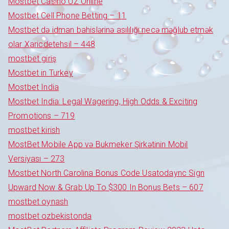
Mostbet Casino UZ Online
Mostbet Cell Phone Betting – 11
Mostbet də idman bahislərinə asılılığı necə məğlub etmək
olar Xaricdetehsil – 448
mostbet giriş
Mostbet in Turkey
Mostbet India
Mostbet India: Legal Wagering, High Odds & Exciting
Promotions – 719
mostbet kirish
MostBet Mobile App və Bukmeker Şirkətinin Mobil
Versiyası – 273
Mostbet North Carolina Bonus Code Usatodaync Sign
Upward Now & Grab Up To $300 In Bonus Bets – 607
mostbet oynash
mostbet ozbekistonda