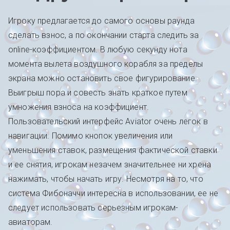
Игроку предлагается до самого основы раунда
сделать взнос, а по окончании старта следить за
online-коэффициентом. В любую секунду нота
момента вылета воздушного корабля за пределы
экрана можно остановить свое фигурирование.
Выигрыш пора и совесть знать краткое путем
умножения взноса на коэффициент.
Пользовательский интерфейс Aviator очень легок в
навигации. Помимо кнопок увеличения или
уменьшения ставок, размещения фактической ставки
и ее снятия, игрокам незачем значительнее ни хрена
нажимать, чтобы начать игру. Несмотря на то, что
система Фибоначчи интересна в использовании, ее не
следует использовать серьезным игрокам-
авиаторам.