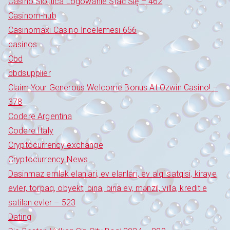
Casino Slottica Logowanie Stać Się – 462
Casinom-hub
Casinomaxi Casino İncelemesi 656
casinos
Cbd
cbdsupplier
Claim Your Generous Welcome Bonus At Ozwin Casino! –
378
Codere Argentina
Codere Italy
Cryptocurrency exchange
Cryptocurrency News
Dasinmaz emlak elanlari, ev elanlari, ev alqi satqisi, kiraye
evler, torpaq, obyekt, bina, bina ev, mənzil, villa, kreditle
satilan evler – 523
Dating