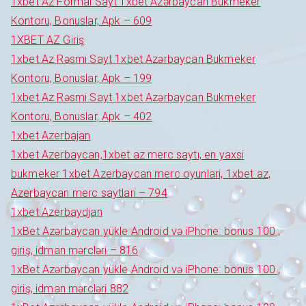
1xbet Az Formal Sayt 1xbet Azərbaycan Bukmeker
Kontoru, Bonuslar, Apk – 609
1XBET AZ Giriş
1xbet Az Rəsmi Sayt 1xbet Azərbaycan Bukmeker
Kontoru, Bonuslar, Apk – 199
1xbet Az Rəsmi Sayt 1xbet Azərbaycan Bukmeker
Kontoru, Bonuslar, Apk – 402
1xbet Azerbajan
1xbet Azerbaycan,1xbet az merc saytı, en yaxsi
bukmeker 1xbet Azerbaycan merc oyunlari, 1xbet az,
Azerbaycan merc saytlari – 794
1xbet Azerbaydjan
1xBet Azərbaycan yükle Android və iPhone: bonus 100 ,
giriş, idman mərcləri – 816
1xBet Azərbaycan yükle Android və iPhone: bonus 100 ,
giriş, idman mərcləri 882