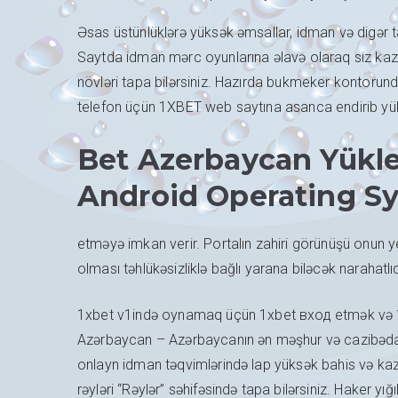
Əsas üstünlüklərə yüksək əmsallar, idman və digər tə
Saytda idman mərc oyunlarına əlavə olaraq siz kazin
növləri tapa bilərsiniz. Hazırda bukmeker kontorund
telefon üçün 1XBET web saytına asanca endirib yükl
Bet Azerbaycan Yükle
Android Operating Sy
etməyə imkan verir. Portalın zahiri görünüşü onun yen
olması təhlükəsizliklə bağlı yarana biləcək narahatl
1xbet v1ində oynamaq üçün 1xbet вход etmək və 1xbe
Azərbaycan – Azərbaycanın ən məşhur və cazibədar
onlayn idman təqvimlərində lap yüksək bahis və kazin
rəyləri “Rəylər” səhifəsində tapa bilərsiniz. Haker y