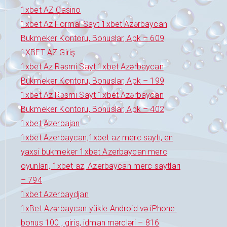
1xbet AZ Casino
1xbet Az Formal Sayt 1xbet Azərbaycan
Bukmeker Kontoru, Bonuslar, Apk – 609
1XBET AZ Giriş
1xbet Az Rəsmi Sayt 1xbet Azərbaycan
Bukmeker Kontoru, Bonuslar, Apk – 199
1xbet Az Rəsmi Sayt 1xbet Azərbaycan
Bukmeker Kontoru, Bonuslar, Apk – 402
1xbet Azerbajan
1xbet Azerbaycan,1xbet az merc saytı, en
yaxsi bukmeker 1xbet Azerbaycan merc
oyunlari, 1xbet az, Azerbaycan merc saytlari
– 794
1xbet Azerbaydjan
1xBet Azərbaycan yükle Android və iPhone:
bonus 100 , giriş, idman mərcləri – 816