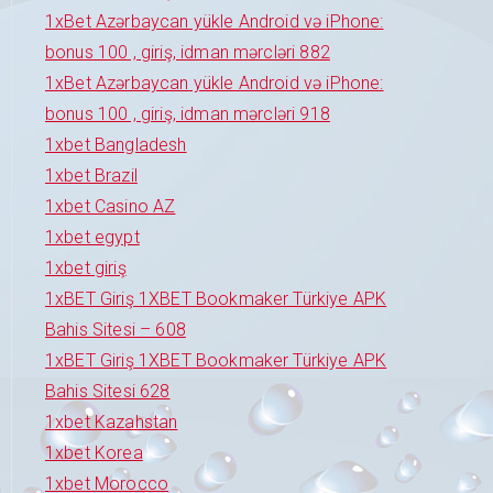
1xBet Azərbaycan yükle Android və iPhone:
bonus 100 , giriş, idman mərcləri 882
1xBet Azərbaycan yükle Android və iPhone:
bonus 100 , giriş, idman mərcləri 918
1xbet Bangladesh
1xbet Brazil
1xbet Casino AZ
1xbet egypt
1xbet giriş
1xBET Giriş 1XBET Bookmaker Türkiye APK
Bahis Sitesi – 608
1xBET Giriş 1XBET Bookmaker Türkiye APK
Bahis Sitesi 628
1xbet Kazahstan
1xbet Korea
1xbet Morocco