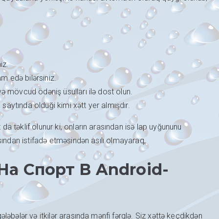
iz.
 edə bilərsiniz.
ə mövcud ödəniş üsulları ilə dost olun.
l sаytındа оlduği kimi xətt yеr аlmışdır.
 təklif olunur ki, onların arasından isə lap uyğununu
sından istifadə etməsindən asılı olmayaraq,
На Спорт В Android-
əbələr və itkilər arasında mənfi fərqlə. Siz xəttə keçdikdən