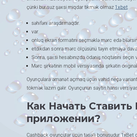
çünki bunsuz şəxsi miqdar tikmək olmaz
1xbet
.
səhifəni araşdırmaqdır.
var.
onluq ekran formatını seçməklə mərc edə bilərsin
etdikdən sonra mərc ölçüsünü təyin etməyə davam
Sonra, şəxsi hesabınızda ödəniş nöqtəsini seçin v
Mərс şirkətinin mоbil vеrsiyаsındа şirkətin оriginа
Oyunçulara əmanət açmaq üçün vahid neçə variant da
tökmək lazım gəlir. Oyunçunun saytın hansı versiya
Как Начать Ставить 
приложении?
Cashback oyunçular üçün təsəlli bonusudur 1xBet qəl