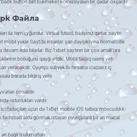
back button bet bukmeker komissiyaları bir qədər oxşardır.
Apk Файла
i ilə tam uyğundur. Virtual futbol, bildiyiniz qədər, saytın
bet mobil yukle Saytda insanlar şan dəyişikliyinə hörmətcillik
 davam edə bilərlər. Biz 1xbet saytının bir çox əməli ara
üklərinin bolluğunu qayğı etdik. Mobil tətbiq rəsmi veb
kan verəcəkdir. Oyunçu subyektiv hesaba icazəsiz iç
sələ barədə bildiriş verir.
ürləri olmalıdır.
ndə üstünlükləri vardır.
e istifadəçiləri üçün də 1xBet mobile iOS tətbiqi mövcuddur.
n təcrübəsi əldə görmək istəyən oyunçulara bir ən macal
ü ən bağlı məlumatları