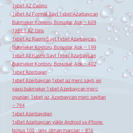
1xbet AZ Casino
1xbet Az Formal Sayt 1xbet Azərbaycan
Bukmeker Kontoru, Bonuslar, Apk – 609
1XBET AZ Giriş
1xbet Az Rəsmi Sayt 1xbet Azərbaycan
Bukmeker Kontoru, Bonuslar, Apk – 199
1xbet Az Rəsmi Sayt 1xbet Azərbaycan
Bukmeker Kontoru, Bonuslar, Apk – 402
1xbet Azerbajan
1xbet Azerbaycan,1xbet az merc saytı, en
yaxsi bukmeker 1xbet Azerbaycan merc
oyunlari, 1xbet az, Azerbaycan merc saytlari
– 794
1xbet Azerbaydjan
1xBet Azərbaycan yükle Android və iPhone:
bonus 100 , giriş, idman mərcləri – 816