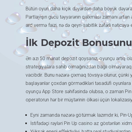
Bütün oyun daha kiçik dəyərdən daha böyük dəyərə doğ
Partlayışın gücü təyyarənin qalxması zamanı artan ə
ard vermə faizi, nə də qeyri-sabitlik zəfərli nəticəyə
İlk Depozit Bonusun
Ən azı 50 manat depozit qoysanız, oyunçu artıq ol
strategiyalara sahib olmağınızdan bağlı olmayaraq
vacibdir. Bunu nəzərə çixmaq tövsiyə olunur, çünki yen
başlayanlar çoxdan görmədikləri təsadüfi oyunlara g
oyunçu App Store səhifəsində olubsa, o zaman Pin U
operatorun hər bir müştərinin ölkəsi üçün lokalizasiy
Eyni zamanda nəzərə götürmək lazımdır ki, Pin-U
İstifadəçi rəyləri Pin Up casino az göstərilən xidmət
Yüksək enerji effektivliyi, hətta real studiyalarda