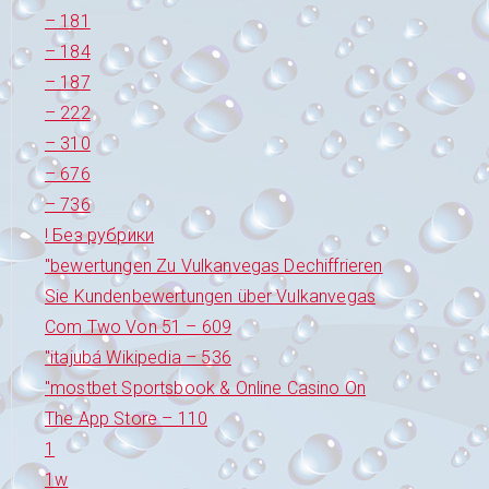
– 181
– 184
– 187
– 222
– 310
– 676
– 736
! Без рубрики
"bewertungen Zu Vulkanvegas Dechiffrieren
Sie Kundenbewertungen über Vulkanvegas
Com Two Von 51 – 609
"itajubá Wikipedia – 536
"‎mostbet Sportsbook & Online Casino On
The App Store – 110
1
1w