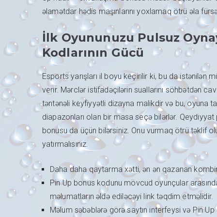
əlamətdar hədis maşınlarını yoxlamaq ötrü əla fürsə
İlk Oyununuzu Pulsuz Oyna
Kodlarının Gücü
Esports yarışları il boyu keçirilir ki, bu da istə
verir. Mərclər istifadəçilərin suallarını söhbətdən cav
təntənəli keyfiyyətli dizayna malikdir və bu, oyuna
diapazonları olan bir masa seçə bilərlər. Qeydiyyat
bonusu da üçün bilərsiniz. Onu vurmaq ötrü təklif olun
yatırmalısınız.
Daha daha qaytarma xətti, ən ən qazanan kombi
Pin Up bonus kodunu mövcud oyunçular arasında p
məlumatların əldə ediləcəyi link təqdim etməlidir.
Məlum səbəblərə görə saytın interfeysi və Pin Up Ca