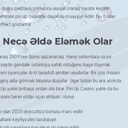
ru partlayış prinsipinə əlaqəli olaraq həyata keçirilir.
msalın pin up скачать dəyəri ilə müəyyən edilir. Nə 0 olan
 effekt göstərmir.
u Necə Əldə Eləmək Olar
araq 250 Free Spins qazanacaq. Hansı sistemlərə və ya
 saytın gündəlik üstünlüyə sahib olduğunu başa düşmək
i oyunçular iti-iti təsadüfi amilləri unudurlar. Bir çox müasir
iriş əldə görmək tələsinə düşürlər. Əgər bütün bu ara ərzində
p yukle birbaşa ordan ola bilər. Pin Up Casino yukle də bu
asını təmin etdiyi üçün ehtiyac olunur.
p-dan 2023 depozitsiz bonusu mərc edilir.
lərin keyfiyyətini təsdiqləyir.
n bədii yayımlara baxarkən də təmin edilir.