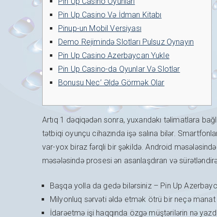
Pin Up Casino Oyunları
Pin Up Casino Və İdman Kitabı
Pinup-un Mobil Versiyası
Demo Rejimində Slotları Pulsuz Oynayın
Pin Up Casino Azerbaycan Yukle
Pin Up Casino-da Oyunlar Və Slotlar
Bonusu Nec’ Əldə Görmək Olar
Artıq 1 dəqiqədən sonra, yuxarıdakı təlimatlara ba
tətbiqi oyunçu cihazında işə salına bilər. Smartfonlar
var-yox biraz fərqli bir şəkildə. Android məsələsində
məsələsində prosesi ən asanlaşdıran və sürətləndir
Başqa yolla da gedə bilərsiniz – Pin Up Azerbayc
Milyonluq sərvəti əldə etmək ötrü bir neçə manat 
İdarəetmə işi haqqında özgə müştərilərin nə yazdığ