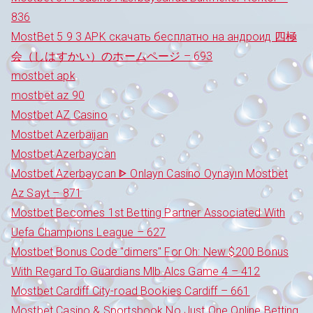
836
MostBet 5 9 3 APK скачать бесплатно на андроид 四極
会（しはすかい）のホームページ – 693
mostbet apk
mostbet az 90
Mostbet AZ Casino
Mostbet Azerbaijan
Mostbet Azerbaycan
Mostbet Azerbaycan ᐈ Onlayn Casino Oynayın Mostbet
Az Sayt – 871
Mostbet Becomes 1st Betting Partner Associated With
Uefa Champions League – 627
Mostbet Bonus Code "dimers" For Oh: New $200 Bonus
With Regard To Guardians Mlb Alcs Game 4 – 412
Mostbet Cardiff City-road Bookies Cardiff – 661
Mostbet Casino & Sportsbook No Just One Online Betting