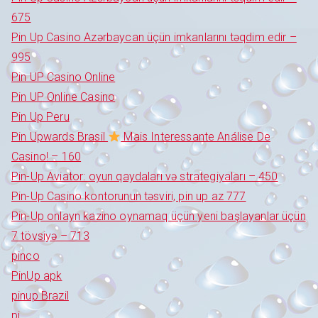
675
Pin Up Casino Azərbaycan üçün imkanlarını təqdim edir –
995
Pin UP Casino Online
Pin UP Online Casino
Pin Up Peru
Pin Upwards Brasil
Mais Interessante Análise De
Casino! – 160
Pin-Up Aviator: oyun qaydaları və strategiyaları – 450
Pin-Up Casino kontorunun təsviri, pin up az 777
Pin-Up onlayn kazino oynamaq üçün yeni başlayanlar üçün
7 tövsiyə – 713
pinco
PinUp apk
pinup Brazil
pj