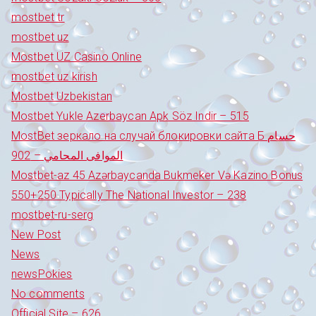
mostbet tr
mostbet uz
Mostbet UZ Casino Online
mostbet uz kirish
Mostbet Uzbekistan
Mostbet Yukle Azerbaycan Apk Söz Indir – 515
MostBet зеркало на случай блокировки сайта Б حسام
الموافى المحامي – 902
Mostbet-az 45 Azərbaycanda Bukmeker Və Kazino Bonus
550+250 Typically The National Investor – 238
mostbet-ru-serg
New Post
News
newsPokies
No comments
Official Site – 626