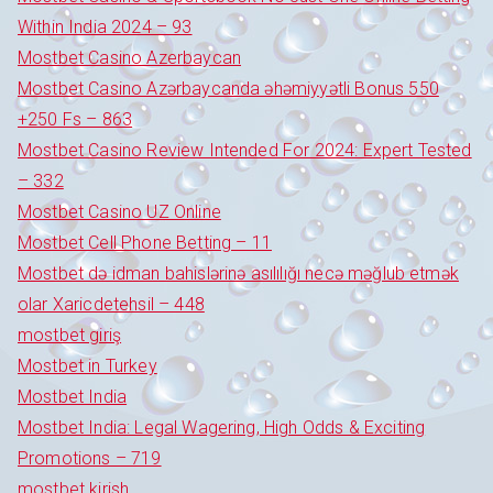
Within India 2024 – 93
Mostbet Casino Azerbaycan
Mostbet Casino Azərbaycanda əhəmiyyətli Bonus 550
+250 Fs – 863
Mostbet Casino Review Intended For 2024: Expert Tested
– 332
Mostbet Casino UZ Online
Mostbet Cell Phone Betting – 11
Mostbet də idman bahislərinə asılılığı necə məğlub etmək
olar Xaricdetehsil – 448
mostbet giriş
Mostbet in Turkey
Mostbet India
Mostbet India: Legal Wagering, High Odds & Exciting
Promotions – 719
mostbet kirish