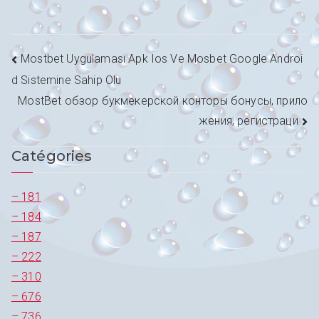
Navigation
Mostbet Uygulaması Apk Ios Ve Mosbet Google Androi
d Sistemine Sahip Olu
de
MostBet обзор букмекерской конторы бонусы, прило
l’article
жения, регистраци
Catégories
– 181
– 184
– 187
– 222
– 310
– 676
– 736