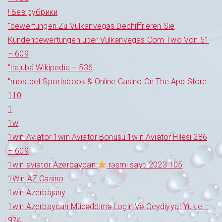
! Без рубрики
"bewertungen Zu Vulkanvegas Dechiffrieren Sie
Kundenbewertungen über Vulkanvegas Com Two Von 51
– 609
"itajubá Wikipedia – 536
"‎mostbet Sportsbook & Online Casino On The App Store –
110
1
1w
1win Aviator 1win Aviator Bonusu 1win Aviator Hilesi 286
– 609
1win aviator Azerbaycan
rəsmi saytı 2023 105
1Win AZ Casino
1win Azerbajany
1win Azerbaycan Müqəddimə Login Və Qeydiyyat Yukle –
974