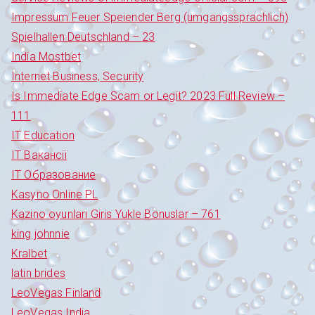
Impressum Feuer Speiender Berg (umgangssprachlich)
Spielhallen Deutschland – 23
India Mostbet
Internet Business, Security
Is Immediate Edge Scam or Legit? 2023 Full Review –
111
IT Education
IT Вакансії
IT Образование
Kasyno Online PL
Kazino oyunları Giris Yukle Bonuslar – 761
king johnnie
Kralbet
latin brides
LeoVegas Finland
LeoVegas India