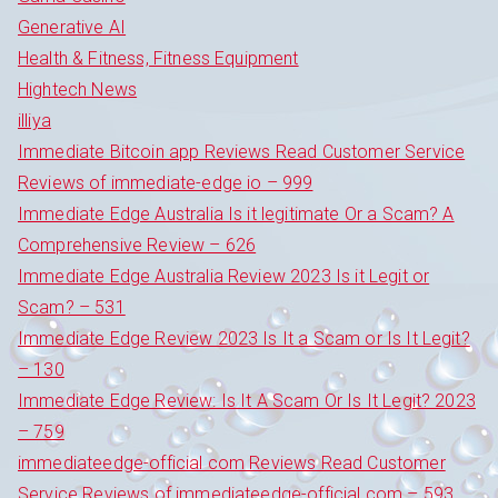
Generative AI
Health & Fitness, Fitness Equipment
Hightech News
illiya
Immediate Bitcoin app Reviews Read Customer Service
Reviews of immediate-edge io – 999
Immediate Edge Australia Is it legitimate Or a Scam? A
Comprehensive Review – 626
Immediate Edge Australia Review 2023 Is it Legit or
Scam? – 531
Immediate Edge Review 2023 Is It a Scam or Is It Legit?
– 130
Immediate Edge Review: Is It A Scam Or Is It Legit? 2023
– 759
immediateedge-official com Reviews Read Customer
Service Reviews of immediateedge-official.com – 593