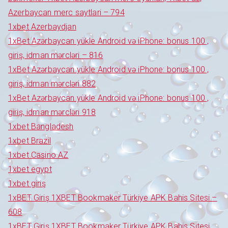
Azerbaycan merc saytlari – 794
1xbet Azerbaydjan
1xBet Azərbaycan yükle Android və iPhone: bonus 100 ,
giriş, idman mərcləri – 816
1xBet Azərbaycan yükle Android və iPhone: bonus 100 ,
giriş, idman mərcləri 882
1xBet Azərbaycan yükle Android və iPhone: bonus 100 ,
giriş, idman mərcləri 918
1xbet Bangladesh
1xbet Brazil
1xbet Casino AZ
1xbet egypt
1xbet giriş
1xBET Giriş 1XBET Bookmaker Türkiye APK Bahis Sitesi –
608
1xBET Giriş 1XBET Bookmaker Türkiye APK Bahis Sitesi