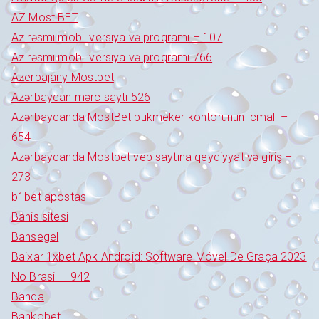
AZ Most BET
Az rəsmi mobil versiya və proqramı – 107
Az rəsmi mobil versiya və proqramı 766
Azerbajany Mostbet
Azərbaycan mərc saytı 526
Azərbaycanda MostBet bukmeker kontorunun icmalı –
654
Azərbaycanda Mostbet veb saytına qeydiyyat və giriş –
273
b1bet apostas
Bahis sitesi
Bahsegel
Baixar 1xbet Apk Android: Software Móvel De Graça 2023
No Brasil – 942
Banda
Bankobet