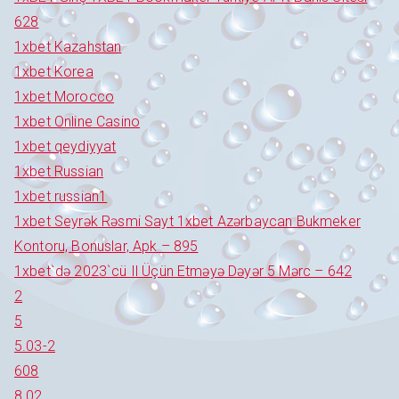
628
1xbet Kazahstan
1xbet Korea
1xbet Morocco
1xbet Online Casino
1xbet qeydiyyat
1xbet Russian
1xbet russian1
1xbet Seyrək Rəsmi Sayt 1xbet Azərbaycan Bukmeker
Kontoru, Bonuslar, Apk – 895
1xbet`də 2023`cü Il Üçün Etməyə Dəyər 5 Mərc – 642
2
5
5.03-2
608
8.02