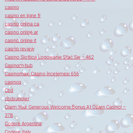
casino
casino en ligne fr
casino onlina ca
casino online ar
casinò online it
casino review
Casino Slottica Logowanie Stać Się – 462
Casinom-hub
Casinomaxi Casino İncelemesi 656
casinos
Cbd
cbdsupplier
Claim Your Generous Welcome Bonus At Ozwin Casino! –
378
Codere Argentina
Codere Italy