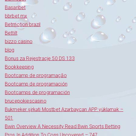
Basaribet
bbrbet mx
Betmotion brazil
Bettilt
bizzo casino
blog
Bonus za Rejestracje 50 DS 133
Bookkeeping
Bootcamp de programação
Bootcamp de programación
Bootcamps de programación
brucepokiescasino
Bukmeker şirkəti Mostbet Azərbaycan APP yükləmək –
501
Bwin Overview A Necessity Read Bwin Sports Betting
Pros In Addition To Cons Uncovered – 747