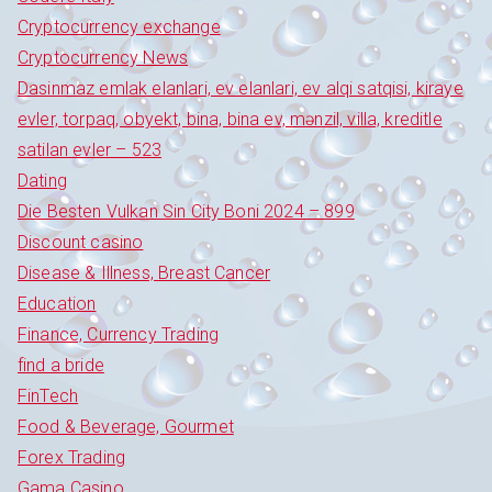
Cryptocurrency exchange
Cryptocurrency News
Dasinmaz emlak elanlari, ev elanlari, ev alqi satqisi, kiraye
evler, torpaq, obyekt, bina, bina ev, mənzil, villa, kreditle
satilan evler – 523
Dating
Die Besten Vulkan Sin City Boni 2024 – 899
Discount casino
Disease & Illness, Breast Cancer
Education
Finance, Currency Trading
find a bride
FinTech
Food & Beverage, Gourmet
Forex Trading
Gama Casino