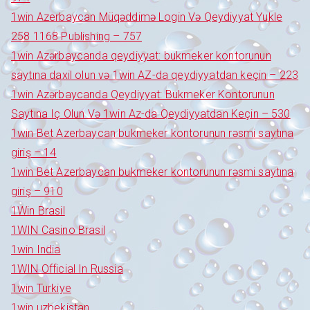
1win Azerbaycan Müqəddimə Login Və Qeydiyyat Yukle
258 1168 Publishing – 757
1win Azərbaycanda qeydiyyat: bukmeker kontorunun
saytına daxil olun və 1win AZ-da qeydiyyatdan keçin – 223
1win Azərbaycanda Qeydiyyat: Bukmeker Kontorunun
Saytına Iç Olun Və 1win Az-da Qeydiyyatdan Keçin – 530
1win Bet Azerbaycan bukmeker kontorunun rəsmi saytına
giriş – 14
1win Bet Azerbaycan bukmeker kontorunun rəsmi saytına
giriş – 910
1Win Brasil
1WIN Casino Brasil
1win India
1WIN Official In Russia
1win Turkiye
1win uzbekistan