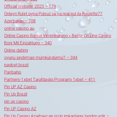
Official Website 2023 – 179
Onlayn Rulet oyna Pulsuz və ya real pul ilə Roulette77
Azerbaijan – 708
online casino au
Online Casino Bonus Vereinbarung » Beste On Line Casino
Boni Mit Einzahlung – 340
Online dating
oyunu sındırmaq mümkündürmü? – 344
pagbet brazil
Paribahis
Partners-1xbet Tərəfdaşlıq Proqramı 1xbet – 411
Pin UP AZ Casino
Pin Up Brazil
pin up casino
Pin UP Casino AZ
Pin Up Casino Azərbaycan üçün imkanlarını təqdim edir –