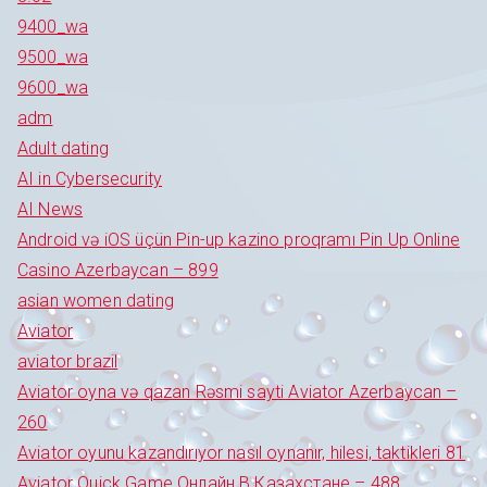
9400_wa
9500_wa
9600_wa
adm
Adult dating
AI in Cybersecurity
AI News
Android və iOS üçün Pin-up kazino proqramı Pin Up Online
Casino Azerbaycan – 899
asian women dating
Aviator
aviator brazil
Aviator oyna və qazan Rəsmi sayti Aviator Azerbaycan –
260
Aviator oyunu kazandırıyor nasıl oynanır, hilesi, taktikleri 81
Aviator Quick Game Онлайн В Казахстане – 488