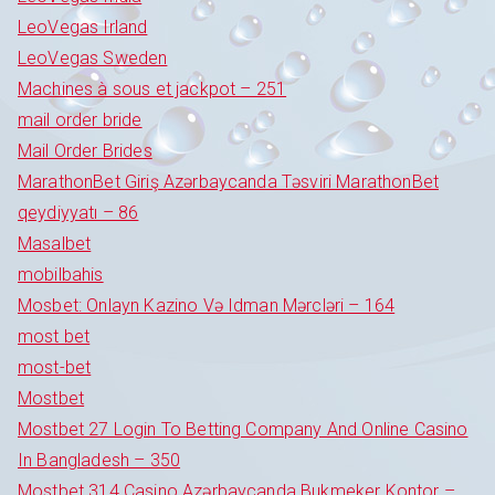
LeoVegas Irland
LeoVegas Sweden
Machines à sous et jackpot – 251
mail order bride
Mail Order Brides
MarathonBet Giriş Azərbaycanda Təsviri MarathonBet
qeydiyyatı – 86
Masalbet
mobilbahis
Mosbet: Onlayn Kazino Və Idman Mərcləri – 164
most bet
most-bet
Mostbet
Mostbet 27 Login To Betting Company And Online Casino
In Bangladesh – 350
Mostbet 314 Casino Azərbaycanda Bukmeker Kontor –