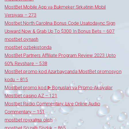
MostBet Mobile App və Bukmeker Şirkətinin Mobil
Versiyası – 273
Mostbet North Carolina Bonus Code Usatodaync Sign
Upward Now & Grab Up To $300 In Bonus Bets – 607
mostbet oynash
mostbet ozbekistonda
MostBet Partners Affiliate Program Review 2023 Upto
60% Revshare – 538
MostBet promo kod Azərbaycanda MostBet promosyon
kodu – 815
Mostbet promo kod ᐈ Bonusları və Promo-Aksiyalar
Mostbet casino AZ – 121
Mostbet Radio Commentary: Live Online Audio
Commentary – 151
mostbet royxatga olish
mostbet Sözaltı Sözlük – 865