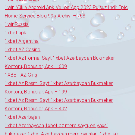
1win Yüklə Android Apk Və Ios App 2023 Pulsuz Indir Epic
Home Service Blog 995 Archivi – 763
1winRussia
1xbet apk
1xbet Argentina
1xbet AZ Casino
1xbet Az Formal Sayt 1xbet Azərbaycan Bukmeker
Kontoru, Bonuslar, Apk – 609
1XBET AZ Giriş
1xbet Az Rəsmi Sayt 1xbet Azərbaycan Bukmeker
Kontoru, Bonuslar, Apk – 199
1xbet Az Rəsmi Sayt 1xbet Azərbaycan Bukmeker
Kontoru, Bonuslar, Apk – 402
1xbet Azerbajan
1xbet Azerbaycan,1xbet az merc saytı, en yaxsi
bukmeker 1xbet Azerbaycan merc oyunlari, 1xbet az,